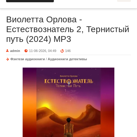
Виолетта Орлова -
Естествознатель 2, Тернистый
путь (2024) МР3
admin
11-06-2026, 04:49
146
Фэнтези аудиокниги
/
Аудиокниги детективы