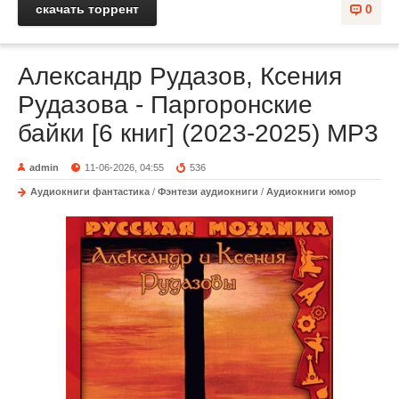
скачать торрент
0
Александр Рудазов, Ксения
Рудазова - Паргоронские
байки [6 книг] (2023-2025) МР3
admin
11-06-2026, 04:55
536
Аудиокниги фантастика
/
Фэнтези аудиокниги
/
Аудиокниги юмор