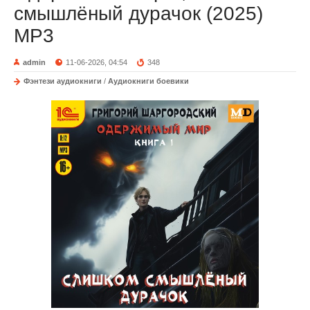
смышлёный дурачок (2025)
МР3
admin
11-06-2026, 04:54
348
Фэнтези аудиокниги
/
Аудиокниги боевики