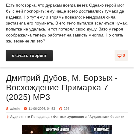
Есть поговорка, что дуракам всегда везёт. Однако герой мог
бы с ней поспорить: ему чаще всего доставались тумаки да
издёвки. Но тут ему и впрямь повезло: неведомая сила
заставила его поумнеть. В его тело пытался вселиться чужак,
попытка не удалась, и тот потерял свою душу. Зато у героя
соображалка теперь работает на зависть многим. Но опять
же, везение ли это?
скачать торрент
0
Дмитрий Дубов, М. Борзых -
Восхождение Примарха 7
(2025) МР3
admin
11-06-2026, 04:53
224
Аудиокниги Попаданцы
/
Фэнтези аудиокниги
/
Аудиокниги боевики