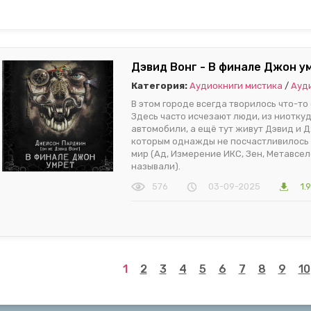
Дэвид Вонг - В финале Джон ум
Категория:
Аудиокниги мистика
/
Ауд
В этом городе всегда творилось что-то
Здесь часто исчезают люди, из ниотку
автомобили, а ещё тут живут Дэвид и 
которым однажды не посчастливилось 
мир (Ад, Измерение ИКС, Зен, Метавсел
называли).
576
03-09-2025
1.
1
2
3
4
5
6
7
8
9
10