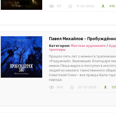
113
11-06-2026
418
Павел Михайлов - Пробуждённо
Категория:
Фэнтези аудиокниги
/
Ауд
триллеры
Прошло пять лет с момента трагически
«Радужный». Выживший, благодаря лей
имени Лёша вырос и поступил в инстит
людей из некоего таинственного обще
Советский Союз – вся правда была тщат
народа.
404
23-12-2025
12