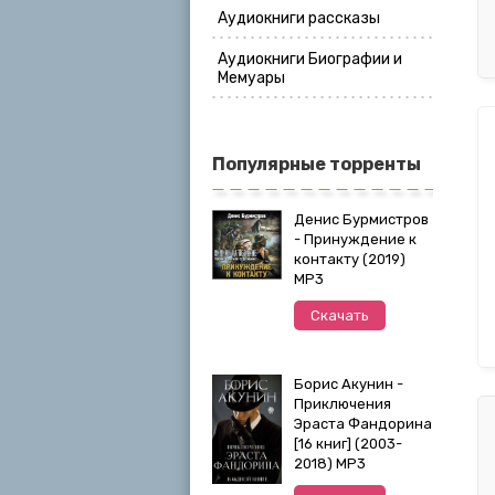
Аудиокниги рассказы
Аудиокниги Биографии и
Мемуары
Популярные торренты
Денис Бурмистров
- Принуждение к
контакту (2019)
MP3
Скачать
Борис Акунин -
Приключения
Эраста Фандорина
[16 книг] (2003-
2018) МР3