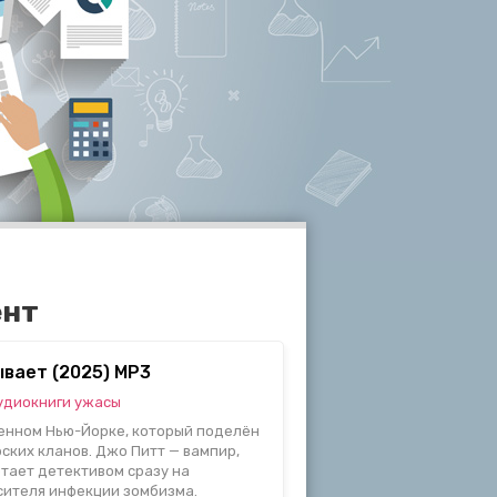
ент
ывает (2025) MP3
удиокниги ужасы
енном Нью-Йорке, который поделён
ских кланов. Джо Питт — вампир,
тает детективом сразу на
сителя инфекции зомбизма.