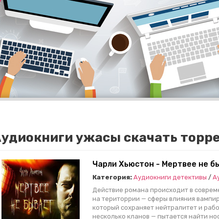
удиокниги ужасы скачать торр
Чарли Хьюстон - Мертвее не б
Категория:
Аудиокниги детективы
/
А
Действие романа происходит в соврем
на територрии — сферы влияния вампир
который сохраняет нейтралитет и рабо
несколько кланов — пытается найти но