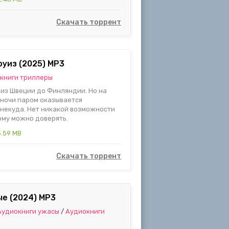
Скачать торрент
руиз (2025) MP3
книги триллеры
 из Швеции до Финляндии. Но на
 ночи паром оказывается
 некуда. Нет никакой возможности
кому можно доверять.
.59 MB
Скачать торрент
е (2024) МР3
Аудиокниги ужасы
/
Аудиокниги