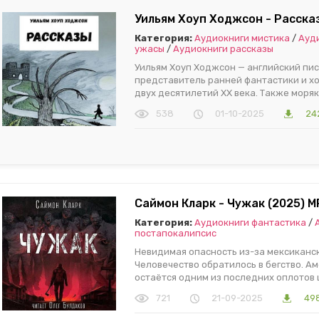
Уильям Хоуп Ходжсон - Расска
Категория:
Аудиокниги мистика
/
Ауд
ужасы
/
Аудиокниги рассказы
Уильям Хоуп Ходжсон — английский пис
представитель ранней фантастики и х
двух десятилетий XX века. Также моряк
538
01-10-2025
24
Саймон Кларк - Чужак (2025) M
Категория:
Аудиокниги фантастика
/
постапокалипсис
Невидимая опасность из-за мексиканск
Человечество обратилось в бегство. А
остаётся одним из последних оплотов 
721
21-09-2025
498