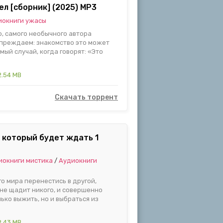
ел [сборник] (2025) MP3
иокниги ужасы
, самого необычного автора
упреждаем: знакомство это может
амый случай, когда говорят: «Это
.54 MB
Скачать торрент
 который будет ждать 1
иокниги мистика
/
Аудиокниги
о мира перенестись в другой,
не щадит никого, и совершенно
лько выжить, но и выбраться из
.43 MB