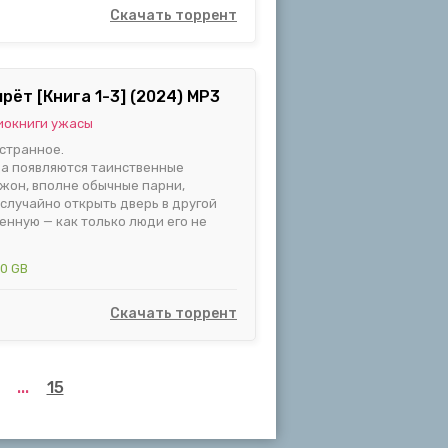
Скачать торрент
рёт [Книга 1-3] (2024) MP3
иокниги ужасы
 странное.
да появляются таинственные
Джон, вполне обычные парни,
случайно открыть дверь в другой
енную — как только люди его не
90 GB
Скачать торрент
...
15