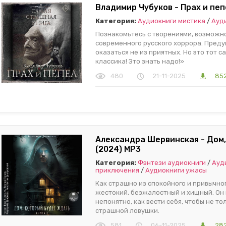
Владимир Чубуков - Прах и пеп
Категория:
Аудиокниги мистика
/
Ауд
Познакомьтесь с творениями, возможно
современного русского хоррора. Пред
оказаться не из приятных. Но это тот с
классика! Это знать надо!»
480
21-11-2025
852
Александра Шервинская - Дом,
(2024) МР3
Категория:
Фэнтези аудиокниги
/
Ауд
приключения
/
Аудиокниги ужасы
Как страшно из спокойного и привычног
жестокий, безжалостный и хищный. Он 
непонятно, как вести себя, чтобы не то
страшной ловушки.
581
06-11-2025
282