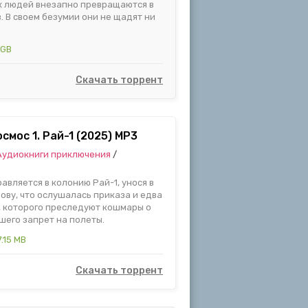
х людей внезапно превращаются в
 В своем безумии они не щадят ни
.
1 GB
Скачать торрент
смос 1. Рай-1 (2025) MP3
Аудиокниги приключения
/
вляется в колонию Рай-1, унося в
ву, что ослушалась приказа и едва
, которого преследуют кошмары о
шего запрет на полеты.
.15 MB
Скачать торрент