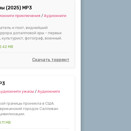
зы (2025) MP3
иокниги приключения
/
Аудиокниги
атель и поэт, виднейший
оррора допалповой эры – первых
, культурист, фотограф, военный.
2.42 MB
Скачать торрент
P3
Аудиокниги ужасы
/
Аудиокниги
ой границы проникла в США.
мериканский городок Салливан
цивилизации.
.11 MB