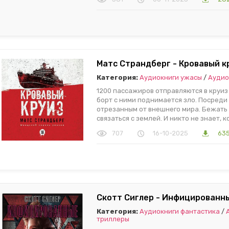
Матс Страндберг - Кровавый к
Категория:
Аудиокниги ужасы
/
Аудио
1200 пассажиров отправляются в круиз
борт с ними поднимается зло. Посреди
отрезанным от внешнего мира. Бежать
связаться с землей. И никто не знает, 
707
16-10-2025
635
Скотт Сиглер - Инфицированны
Категория:
Аудиокниги фантастика
/
триллеры