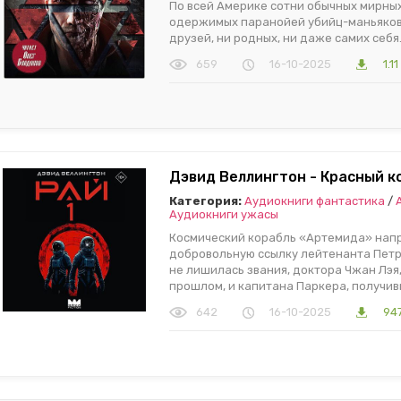
По всей Америке сотни обычных мирны
одержимых паранойей убийц-маньяков.
друзей, ни родных, ни даже самих себя
659
16-10-2025
1.1
Дэвид Веллингтон - Красный ко
Категория:
Аудиокниги фантастика
/
Аудиокниги ужасы
Космический корабль «Артемида» напра
добровольную ссылку лейтенанта Петро
не лишилась звания, доктора Чжан Лэя
прошлом, и капитана Паркера, получив
642
16-10-2025
947