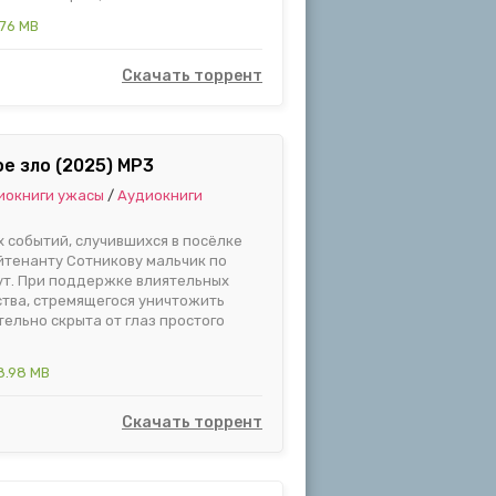
.76 MB
Скачать торрент
е зло (2025) МР3
иокниги ужасы
/
Аудиокниги
х событий, случившихся в посёлке
тенанту Сотникову мальчик по
ут. При поддержке влиятельных
ства, стремящегося уничтожить
ельно скрыта от глаз простого
8.98 MB
Скачать торрент