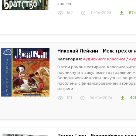
класса.
162
11-06-2026
574
Николай Лейкин - Меж трёх огн
Категория:
Аудиокниги классика
/
Ауд
В этом романе сатирика-классика чит
проникнуть в закулисье театральной ж
Сопернические козни, покупные реценз
проблемы с финансированием и гонора
интриги.
121
06-06-2026
49
Ромен Гари - Европейское вос