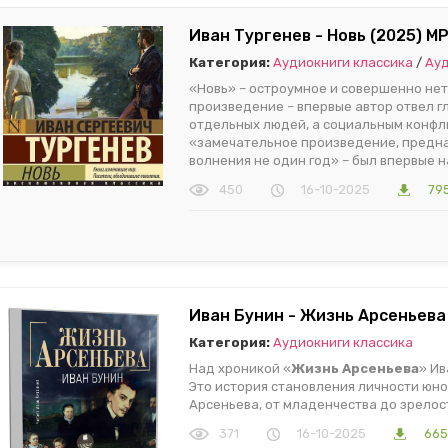
Иван Тургенев - Новь (2025) M
Категория:
Аудиокниги классика
/
Ауд
«Новь» – остроумное и совершенно нет
произведение – впервые автор отвел г
отдельных людей, а социальным конфли
«замечательное произведение, предна
волнения не один год» – был впервые на
450
16-10-2025
79
Иван Бунин - Жизнь Арсеньева
Категория:
Аудиокниги классика
Над хроникой «
Жизнь Арсеньева
» Ив
Это история становления личности юно
Арсеньева, от младенчества до зрелос
371
16-10-2025
665