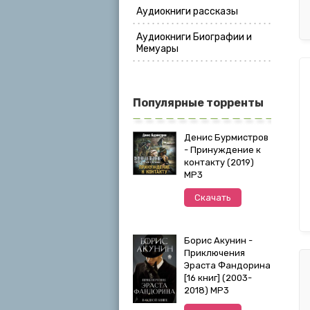
Аудиокниги рассказы
Аудиокниги Биографии и
Мемуары
Популярные торренты
Денис Бурмистров
- Принуждение к
контакту (2019)
MP3
Скачать
Борис Акунин -
Приключения
Эраста Фандорина
[16 книг] (2003-
2018) МР3