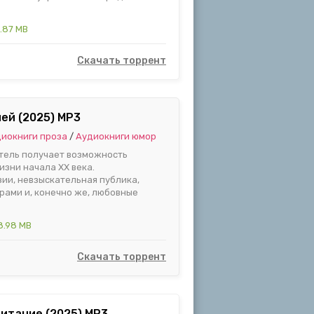
.87 MB
Скачать торрент
ей (2025) MP3
иокниги проза
/
Аудиокниги юмор
атель получает возможность
изни начала XX века.
ии, невзыскательная публика,
рами и, конечно же, любовные
8.98 MB
Скачать торрент
питание (2025) MP3