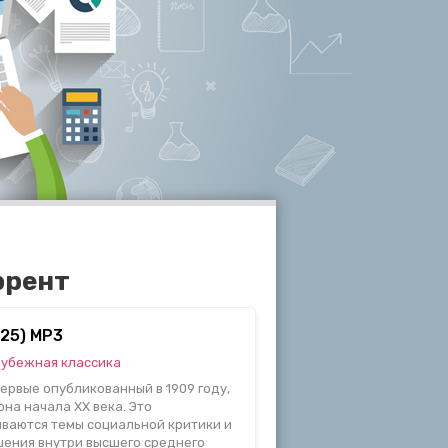
ррент
025) МР3
убежная классика
ервые опубликованный в 1909 году,
на начала XX века. Это
ываются темы социальной критики и
ения внутри высшего среднего