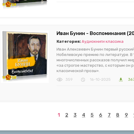
Иван Бунин - Воспоминания (2
Категория:
Аудиокниги классика
Иван Алексеевич Бунин первый русски
Нобелевскую премию по литературе. В 
многочисленных рассказов получил ми
«за строгое мастерство, с которым он 
классической прозы».
359
16-10-2025
367
1
2
3
4
5
6
7
8
9