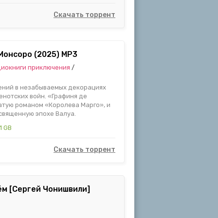
Скачать торрент
Монсоро (2025) MP3
иокниги приключения
/
чений в незабываемых декорациях
генотских войн. «Графиня де
атую романом «Королева Марго», и
священную эпохе Валуа.
1 GB
Скачать торрент
ём [Сергей Чонишвили]