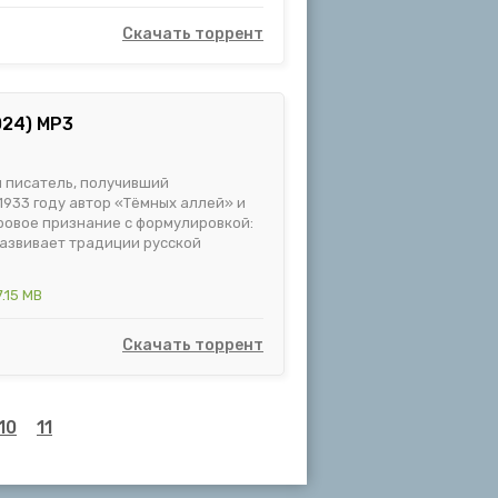
Скачать торрент
024) MP3
й писатель, получивший
1933 году автор «Тёмных аллей» и
ровое признание с формулировкой:
развивает традиции русской
.15 MB
Скачать торрент
10
11