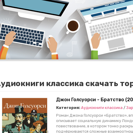
удиокниги классика скачать то
Джон Голсуорси - Братство (2
Категория:
Аудиокниги классика
/
Зар
Роман Джона Голсуорси «Братство», вп
описывает социальную динамику Лондо
повествование, в котором тонко раскр
подчёркиваются сложные взаимоотнош