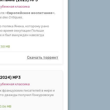
убежная классика
еля «
Европейское воспитание
»,
ix des Critiques
.
о поляка Янека, которому рано
 во время оккупации Польши
х и был вынужден навсегда
7.50 MB
Скачать торрент
(2024) MP3
убежная классика
х французских писателей в мире и
кто дважды получил Гонкуровскую
0.06 MB