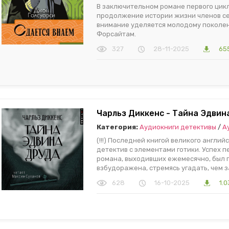
В заключительном романе первого цик
продолжение истории жизни членов сем
внимание уделяется молодому поколен
Форсайтам.
327
28-11-2025
655
Чарльз Диккенс - Тайна Эдвин
Категория:
Аудиокниги детективы
/
А
(!!!) Последней книгой великого англий
детектив с элементами готики. Успех 
романа, выходивших ежемесячно, был г
взбудоражена, стремясь угадать, чем з
628
16-10-2025
1.0