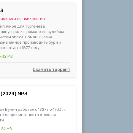
P3
иокниги по психологии
ипичное для Тургенева
лавную роль в романе не судьбам
ктам эпохи. Роман «Новь» –
значенное производить бури и
печатан в 1877 году.
5.42 MB
Скачать торрент
 (2024) MP3
ан Бунин работал с 1927 по 1933 гг.
го дворянина, поэта Алексея
ти.
.24 MB