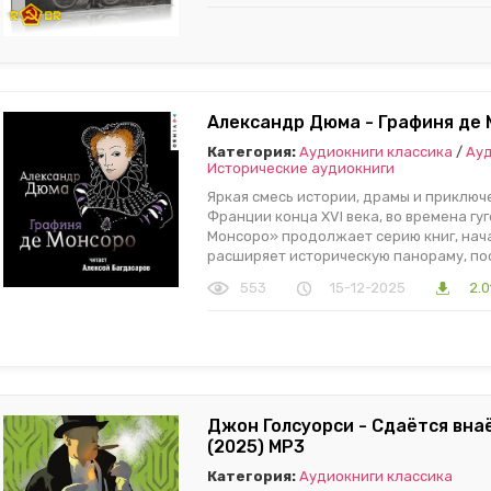
Александр Дюма - Графиня де 
Категория:
Аудиокниги классика
/
Ауд
Исторические аудиокниги
Яркая смесь истории, драмы и приклю
Франции конца XVI века, во времена гу
Монсоро» продолжает серию книг, нач
расширяет историческую панораму, по
553
15-12-2025
2.0
Джон Голсуорси - Сдаётся вна
(2025) МР3
Категория:
Аудиокниги классика