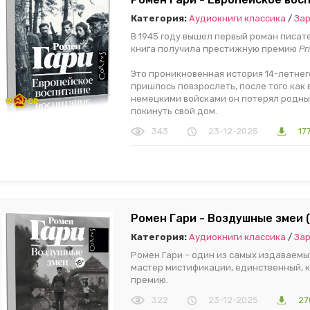
Категория:
Аудиокниги классика
/
Зар
В 1945 году вышел первый роман писат
книга получила престижную премию
Pr
Это проникновенная история 14-летнег
пришлось повзрослеть, после того как
немецкими войсками он потерял родны
покинуть свой дом.
343
23-12-2025
17
Ромен Гари - Воздушные змеи 
Категория:
Аудиокниги классика
/
Зар
Ромен Гари – один из самых издаваемы
мастер мистификации, единственный, 
премию.
322
23-12-2025
27