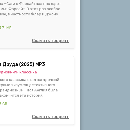
ла «Саги о Форсайтах» нас ждет
ьи Форсайт. В этот раз особое
ию, в частности Флёр и Джону
.71 MB
Скачать торрент
а Друда (2025) МР3
удиокниги классика
ского классика стал загадочный
первых выпусков детективного
рандиозный – вся Англия была
акончится эта история.
3 GB
Скачать торрент