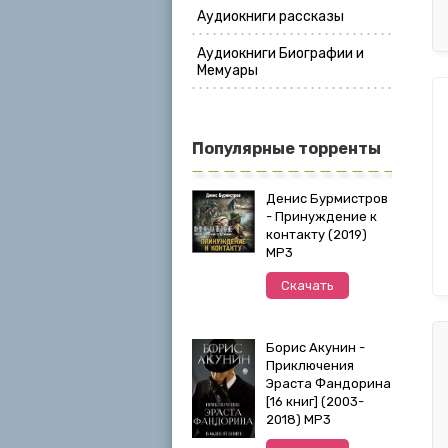
Аудиокниги рассказы
Аудиокниги Биографии и
Мемуары
Популярные торренты
Денис Бурмистров
- Принуждение к
контакту (2019)
MP3
Скачать
Борис Акунин -
Приключения
Эраста Фандорина
[16 книг] (2003-
2018) МР3