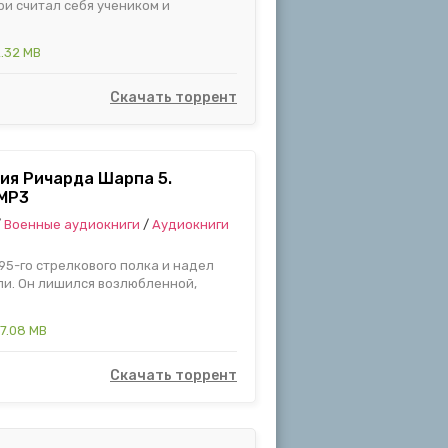
ри считал себя учеником и
.32 MB
Скачать торрент
ия Ричарда Шарпа 5.
 MP3
/
Военные аудиокниги
/
Аудиокниги
5-го стрелкового полка и надел
ули. Он лишился возлюбленной,
7.08 MB
Скачать торрент