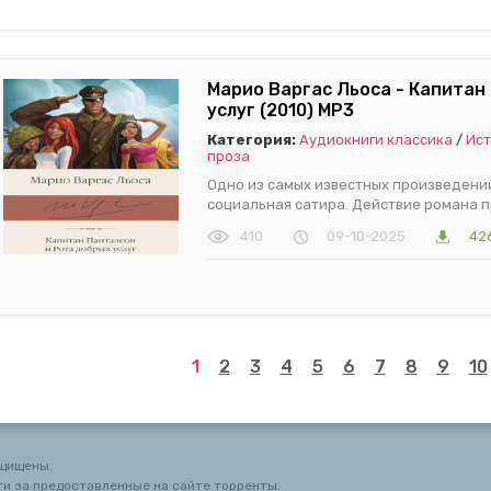
Марио Варгас Льоса - Капитан
услуг (2010) МР3
Категория:
Аудиокниги классика
/
Ист
проза
Одно из самых известных произведений
социальная сатира. Действие романа пр
410
09-10-2025
42
1
2
3
4
5
6
7
8
9
10
ащищены.
и за предоставленные на сайте торренты.