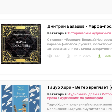
Дмитрий Балашов - Марфа-пос
Категория:
Исторические аудиокниги
С повести «Господин Великий Новгород
карьера филолога-русиста, фольклори
автора знаменитого цикла исторически
417
21-11-2025
660
Тацуо Хори - Ветер крепчает [
Категория:
Аудиокниги драмы
/
Истор
проза
/
Аудиокниги по философии
Тацуо Хори – признанный классик японс
малоизвестный русскому читателю. Ег