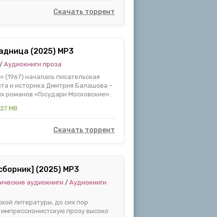
Скачать торрент
адница (2025) MP3
/
Аудиокниги проза
» (1967) началась писательская
ста и историка Дмитрия Балашова –
х романов «Государи Московские».
.27 MB
Скачать торрент
сборник] (2025) MP3
ические аудиокниги
/
Аудиокниги
кой литературы, до сих пор
о импрессионистскую прозу высоко