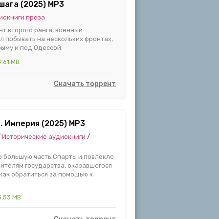
шага (2025) MP3
иокниги проза
т второго ранга, военный
л побывать на нескольких фронтах,
рыму и под Одессой.
.61 MB
Скачать торрент
2. Империя (2025) МР3
/
Исторические аудиокниги
/
 большую часть Спарты и повлекло
вителям государства, оказавшегося
 как обратиться за помощью к
3.53 MB