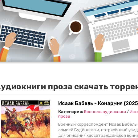
удиокниги проза скачать торре
Исаак Бабель - Конармия (2025
Категория:
Военные аудиокниги
/
Ист
проза
Военный корреспондент Исаак Бабель о
армией Будённого и, потрясённый уви
для описания хаоса гражданской войны