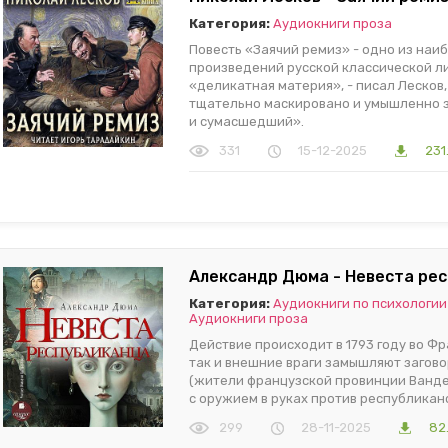
Категория:
Аудиокниги проза
Повесть «Заячий ремиз» - одно из наи
произведений русской классической ли
«деликатная материя», - писал Лесков, 
тщательно маскировано и умышленно з
и сумасшедший».
331
15-12-2025
231
Александр Дюма - Невеста рес
Категория:
Аудиокниги по психологи
Аудиокниги проза
Действие происходит в 1793 году во Фр
так и внешние враги замышляют загово
(жители французской провинции Ванде
с оружием в руках против республикан
299
28-11-2025
82