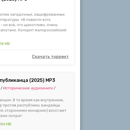
более загадочных, зашифрованных
тературы. «В повести есть
- но всё, что щекотливо, очень
апутано. Колорит малороссийский
.14 MB
Скачать торрент
публиканца (2025) MP3
и
/
Исторические аудиокниги
/
анции. В то время как внутренние,
р против республики, вандейцы
й, сторонники монархии) восстают
ских солдат.
.84 MB