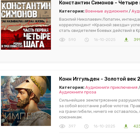
Константин Симонов - Четыре 
Категория:
Военные аудиокниги
/
Ауд
Василий Николаевич Лопатин, интендан
корреспондент «Красной звезды» успе
стать свидетелем боевых действий в K
590
16-10-2025
399
Конн Иггульден - Золотой век 
Категория:
Аудиокниги приключения
Аудиокниги проза
Сильнейшее землетрясение разрушило
за собой восстание рабов-илотов. Пра
на грани гибели, ничего не оставалось,
союзникам.
397
16-10-2025
42