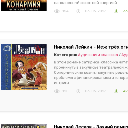
наполненный животной энергией.
154
06-06-2026
33
Николай Лейкин - Меж трёх огн
Категория:
Аудиокниги классика
/
Ауд
В этом романе сатирика-классика чит
проникнуть в закулисье театральной ж
Сопернические козни, покупные реценз
проблемы с финансированием и гонора
интриги.
120
06-06-2026
49
Николай Лесков - Заячий ремиз