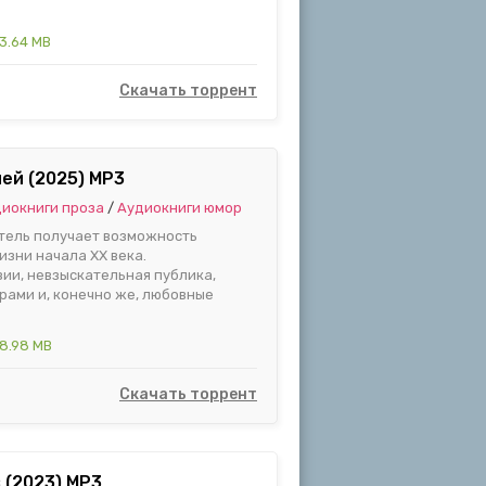
3.64 MB
Скачать торрент
ей (2025) MP3
иокниги проза
/
Аудиокниги юмор
атель получает возможность
изни начала XX века.
ии, невзыскательная публика,
рами и, конечно же, любовные
8.98 MB
Скачать торрент
 (2023) MP3