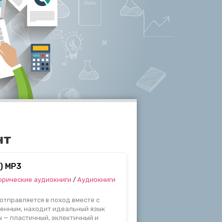
нт
) MP3
орические аудиокниги
/
Аудиокниги
тправляется в поход вместе с
денным, находит идеальный язык
 — пластичный, эклектичный и