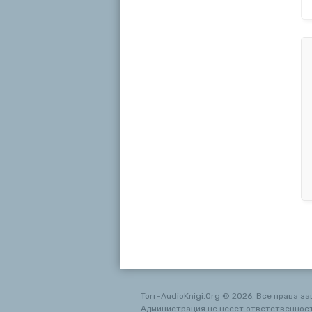
Torr-AudioKnigi.Org © 2026. Все права з
Администрация не несет ответственност