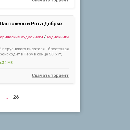
Скачать торрент
 Панталеон и Рота Добрых
орические аудиокниги
/
Аудиокниги
 перуанского писателя - блестящая
оисходит в Перу в конце 50-х гг,
6.34 MB
Скачать торрент
...
26