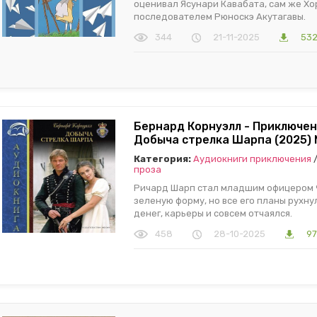
оценивал Ясунари Кавабата, сам же Хо
последователем Рюноскэ Акутагавы.
344
21-11-2025
532
Бернард Корнуэлл - Приключен
Добыча стрелка Шарпа (2025)
Категория:
Аудиокниги приключения
проза
Ричард Шарп стал младшим офицером 9
зеленую форму, но все его планы рухн
денег, карьеры и совсем отчаялся.
458
28-10-2025
97