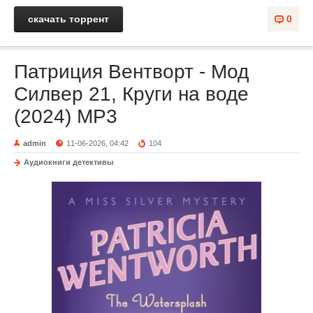
скачать торрент
0
Патриция Вентворт - Мод
Силвер 21, Круги на воде
(2024) МР3
admin
11-06-2026, 04:42
104
Аудиокниги детективы