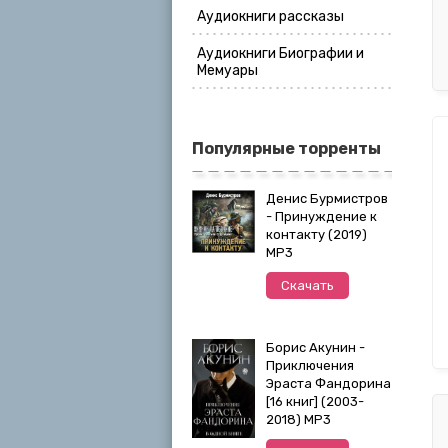
Аудиокниги рассказы
Аудиокниги Биографии и
Мемуары
Популярные торренты
Денис Бурмистров
- Принуждение к
контакту (2019)
MP3
Скачать
Борис Акунин -
Приключения
Эраста Фандорина
[16 книг] (2003-
2018) МР3