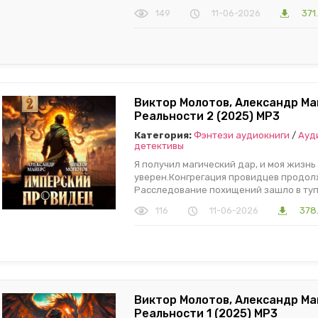
149
11-06-2026
371
Виктор Молотов, Александр Ма
Реальности 2 (2025) МР3
Категория:
Фэнтези аудиокниги
/
Ауд
детективы
Я получил магический дар, и моя жизнь
уверен.Конгрегация провидцев продолж
Расследование похищений зашло в туп
116
11-06-2026
378
Виктор Молотов, Александр Ма
Реальности 1 (2025) МР3