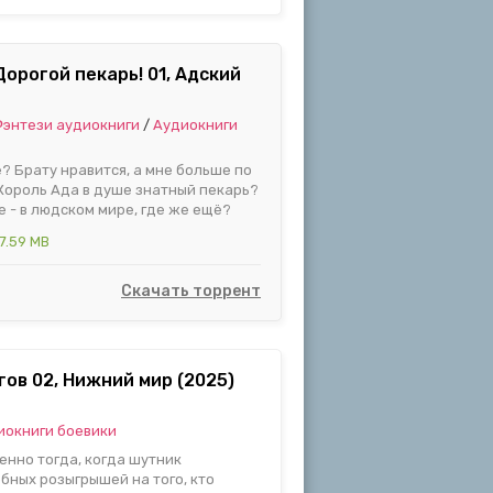
Дорогой пекарь! 01, Адский
энтези аудиокниги
/
Аудиокниги
? Брату нравится, а мне больше по
о Король Ада в душе знатный пекарь?
е - в людском мире, где же ещё?
7.59 MB
Скачать торрент
ов 02, Нижний мир (2025)
иокниги боевики
нно тогда, когда шутник
бных розыгрышей на того, кто