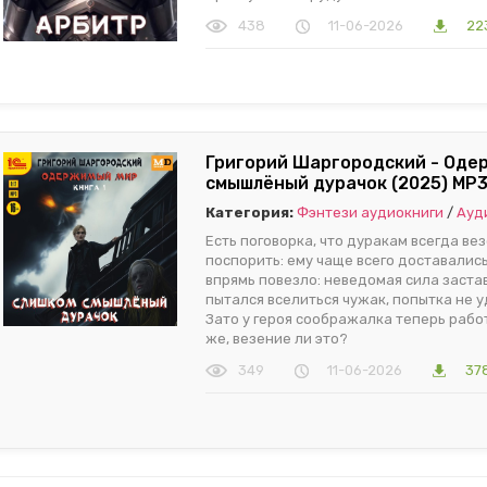
438
11-06-2026
22
Григорий Шаргородский - Одер
смышлёный дурачок (2025) МР
Категория:
Фэнтези аудиокниги
/
Ауд
Есть поговорка, что дуракам всегда вез
поспорить: ему чаще всего доставались
впрямь повезло: неведомая сила застав
пытался вселиться чужак, попытка не у
Зато у героя соображалка теперь работ
же, везение ли это?
349
11-06-2026
37