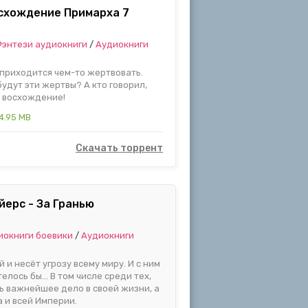
осхождение Примарха 7
энтези аудиокниги
/
Аудиокниги
 приходится чем-то жертвовать.
удут эти жертвы? А кто говорил,
ё восхождение!
4.95 MB
Скачать торрент
йерс - За Гранью
иокниги боевики
/
Аудиокниги
и несёт угрозу всему миру. И с ним
елось бы… В том числе среди тех,
ь важнейшее дело в своей жизни, а
а и всей Империи.