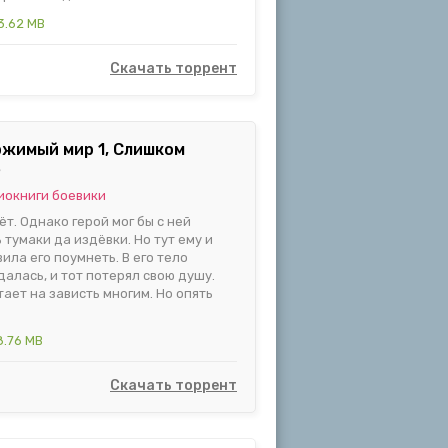
3.62 MB
Скачать торрент
жимый мир 1, Слишком
3
иокниги боевики
ёт. Однако герой мог бы с ней
 тумаки да издёвки. Но тут ему и
ила его поумнеть. В его тело
далась, и тот потерял свою душу.
ает на зависть многим. Но опять
8.76 MB
Скачать торрент