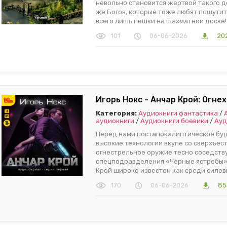
невольно становится жертвой такого д
же Богов, которые тоже любят пошутить
всего лишь пешки на шахматной доске!
101
06-06-2026
20
Игорь Нокс - Анчар Крой: Огнех
Категория:
Аудиокниги фантастика
/
аудиокниги
/
Аудиокниги боевики
/
Ауд
Перед нами постапокалиптическое буд
высокие технологии вкупе со сверхъес
огнестрельное оружие тесно соседству
спецподразделения «Чёрные ястребы»,
Крой широко известен как среди силови
170
06-06-2026
85