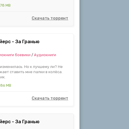
.78 MB
Скачать торрент
йерс - За Гранью
иокниги боевики
/
Аудиокниги
 изменилась. Но к лучшему ли? Не
ает ставить мне палки в колёса.
ик.
.86 MB
Скачать торрент
йерс - За Гранью