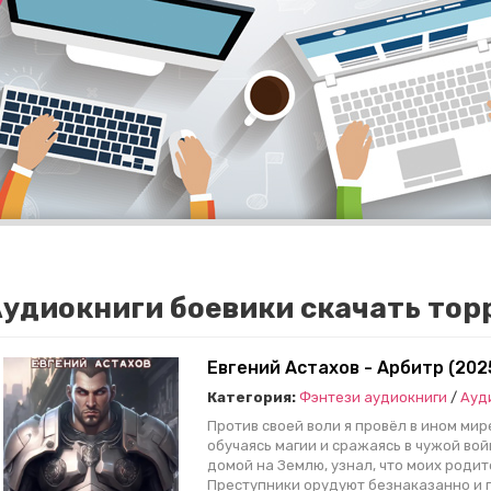
удиокниги боевики скачать тор
Евгений Астахов - Арбитр (202
Категория:
Фэнтези аудиокниги
/
Ауд
Против своей воли я провёл в ином мире
обучаясь магии и сражаясь в чужой войн
домой на Землю, узнал, что моих родит
Преступники орудуют безнаказанно и п