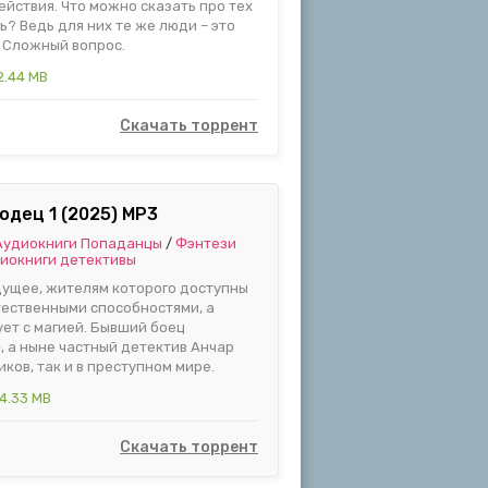
ействия. Что можно сказать про тех
? Ведь для них те же люди – это
 Сложный вопрос.
2.44 MB
Скачать торрент
одец 1 (2025) МР3
Аудиокниги Попаданцы
/
Фэнтези
иокниги детективы
ущее, жителям которого доступны
тественными способностями, а
ет с магией. Бывший боец
 а ныне частный детектив Анчар
ков, так и в преступном мире.
4.33 MB
Скачать торрент