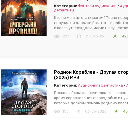
Категория:
Фэнтези аудиокниги
/
Ауд
детективы
Кто не мечтал стать магом?После пере
получил ни дара, ни богатств, и работ
и вовсе утверждали: магии не существу
207
11-06-2026
42
Родион Кораблев - Другая сто
(2025) МР3
Категория:
Аудиокниги фантастика
/
Большая Гонка закончилась. Не совсем 
время соревнования он раздобыл и нуж
которые должны помочь родному класт
153
06-06-2026
40