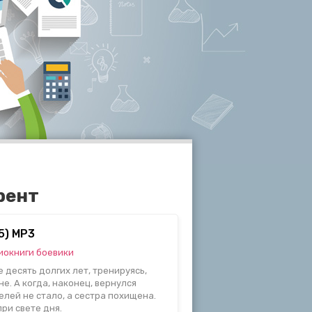
рент
5) МР3
иокниги боевики
 десять долгих лет, тренируясь,
е. А когда, наконец, вернулся
елей не стало, а сестра похищена.
ри свете дня.