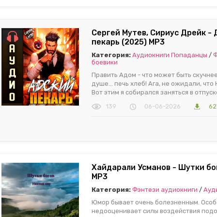
Сергей Мутев, Сириус Дрейк - 
пекарь (2025) МР3
Категория:
Аудиокниги Попаданцы
/
Ф
боевики
Править Адом - что может быть скучнее
душе... печь хлеб! Ага, не ожидали, чт
Вот этим я собирался заняться в отпуск
139
06-06-2026
62
Хайдарали Усманов - Шутки бог
МР3
Категория:
Фэнтези аудиокниги
/
Ауд
Юмор бывает очень болезненным. Особе
недооценивает силы воздействия подо