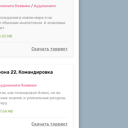
иокниги боевики
/
Аудиокниги
рождения в новом мире я не
ал обычным аналитиком. А знакомые
ет.
3.02 MB
Скачать торрент
рона 22, Командировка
Аудиокниги боевики
так, как планировал Алекс, но во
ные знания, и уникальные ресурсы,
еру.
7.04 MB
Скачать торрент