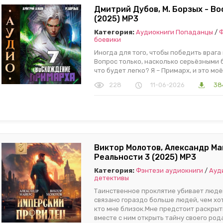
Дмитрий Дубов, М. Борзых - В
(2025) МР3
Категория:
Аудиокниги Попаданцы
/
Ф
боевики
Иногда для того, чтобы победить врага
Вопрос только, насколько серьёзными б
что будет легко? Я – Примарх, и это мо
228
11-06-2026
38
Виктор Молотов, Александр Ма
Реальности 3 (2025) МР3
Категория:
Фэнтези аудиокниги
/
Ауд
детективы
Таинственное проклятие убивает людей 
связано гораздо больше людей, чем хот
кто мне близок.Мне предстоит раскрыт
вместе с ним открыть тайну своего род