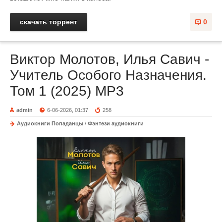
скачать торрент
0
Виктор Молотов, Илья Савич -
Учитель Особого Назначения.
Том 1 (2025) МР3
admin
6-06-2026, 01:37
258
Аудиокниги Попаданцы
/
Фэнтези аудиокниги