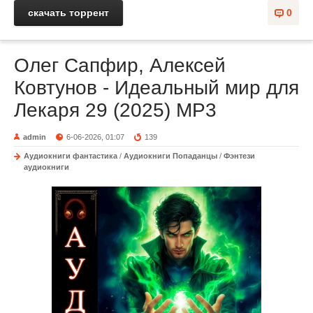
скачать торрент
0
Олег Сапфир, Алексей
Ковтунов - Идеальный мир для
Лекаря 29 (2025) МР3
admin
6-06-2026, 01:07
139
Аудиокниги фантастика
/
Аудиокниги Попаданцы
/
Фэнтези
аудиокниги