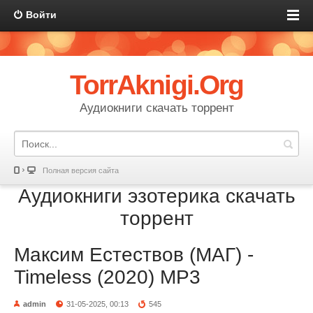
Войти
TorrAknigi.Org
Аудиокниги скачать торрент
Полная версия сайта
Аудиокниги эзотерика скачать
торрент
Максим Естествов (МАГ) -
Timeless (2020) MP3
admin
31-05-2025, 00:13
545