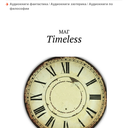
Аудиокниги фантастика
/
Аудиокниги эзотерика
/
Аудиокниги по
философии