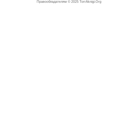
Правообладателям
© 2025 TorrAknigi.Org