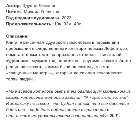
Автор:
Эдуард Лимонов
Читает:
Михаил Росляков
Год издания аудиокниги:
2023
Продолжительность:
10ч. 02м. 49с.
Описание:
Книга, написанная Эдуардом Лимоновым в первые дни
пребывания в следственном изоляторе тюрьмы Лефортово,
помогает посмотреть на признанных гениев – писателей,
художников, музыкантов, политиков – другими глазами. Автор
решил рассказать, какими были на самом деле эти
«священные монстры», которым до сих пор поклоняются
толпы людей.
«
Мне всегда хотелось быть тем базлающим мальчиком из
сказки Андерсена, который завопил: “А король-то голый!”.
И мальчику не важно, что будет потом, что все бросятся
бить его – ведь боль побоев ничто в сравнении с
неизъяснимым удовольствием возопить правду
».
Э. Л.