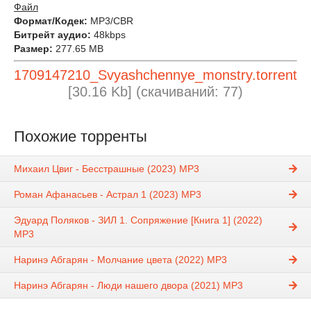
Файл
Формат/Кодек:
MP3/CBR
Битрейт аудио:
48kbps
Размер:
277.65 MB
1709147210_Svyashchennye_monstry.torrent
[30.16 Kb] (cкачиваний: 77)
Похожие торренты
Михаил Цвиг - Бесстрашные (2023) МР3
Роман Афанасьев - Астрал 1 (2023) МР3
Эдуард Поляков - ЗИЛ 1. Сопряжение [Книга 1] (2022)
MP3
Наринэ Абгарян - Молчание цвета (2022) MP3
Наринэ Абгарян - Люди нашего двора (2021) MP3