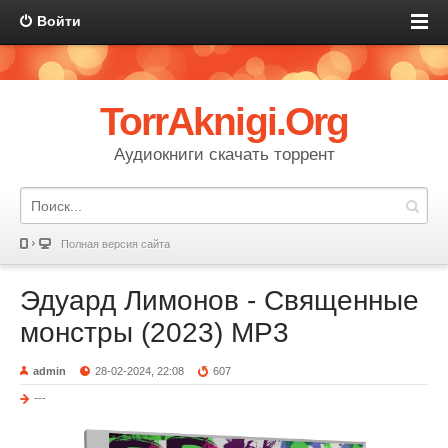
Войти
TorrAknigi.Org
Аудиокниги скачать торрент
Полная версия сайта
Эдуард Лимонов - Священные
монстры (2023) MP3
admin
28-02-2024, 22:08
607
---