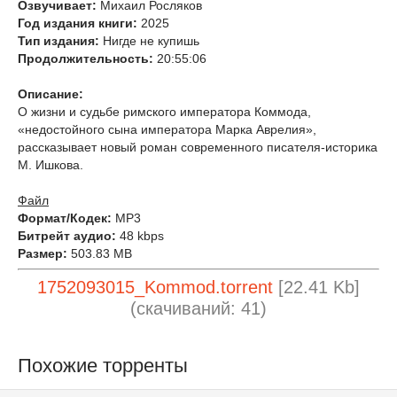
Озвучивает:
Михаил Росляков
Год издания книги:
2025
Тип издания:
Нигде не купишь
Продолжительность:
20:55:06
Описание:
О жизни и судьбе римского императора Коммода,
«недостойного сына императора Марка Аврелия»,
рассказывает новый роман современного писателя-историка
М. Ишкова.
Файл
Формат/Кодек:
МР3
Битрейт аудио:
48 kbps
Размер:
503.83 MB
1752093015_Kommod.torrent
[22.41 Kb]
(cкачиваний: 41)
Похожие торренты