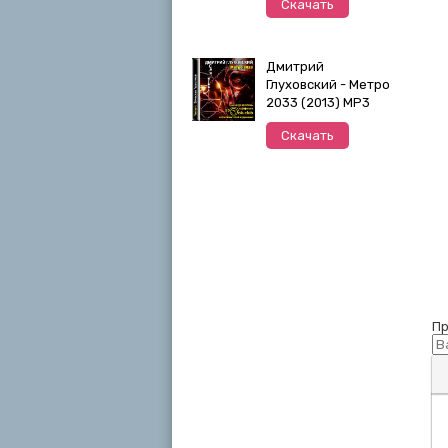
Скачать
Дмитрий
Глуховский - Метро
2033 (2013) MP3
Скачать
Пр
П