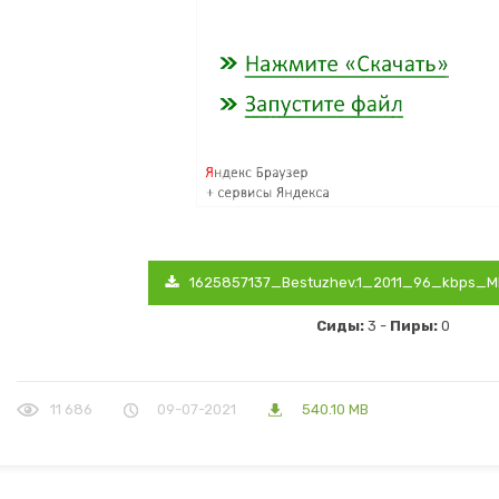
1625857137_Bestuzhev.1_2011_96_kbps_MP
Сиды:
3 -
Пиры:
0
11 686
09-07-2021
540.10 MB