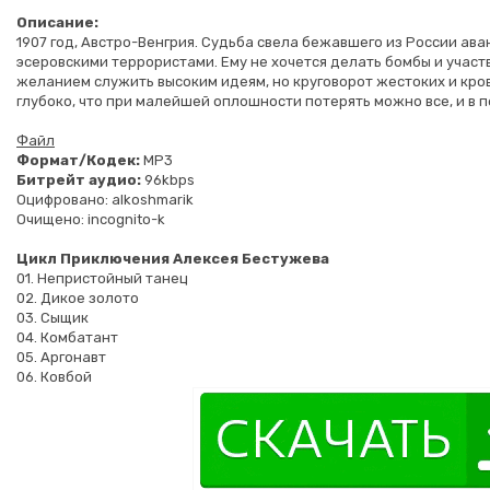
Описание:
1907 год, Австро-Венгрия. Судьба свела бежавшего из России ав
эсеровскими террористами. Ему не хочется делать бомбы и участв
желанием служить высоким идеям, но круговорот жестоких и кров
глубоко, что при малейшей оплошности потерять можно все, и в п
Файл
Формат/Кодек:
MP3
Битрейт аудио:
96kbps
Оцифровано: alkoshmarik
Очищено: incognito-k
Цикл Приключения Алексея Бестужева
01. Непристойный танец
02. Дикое золото
03. Сыщик
04. Комбатант
05. Аргонавт
06. Ковбой