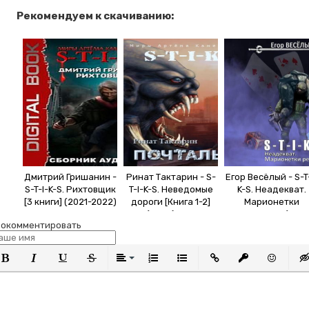
Рекомендуем к скачиванию:
Дмитрий Гришанин -
Ринат Тактарин - S-
Егор Весёлый - S-T-
S-T-I-K-S. Рихтовщик
T-I-K-S. Неведомые
K-S. Неадекват.
[3 книги] (2021-2022)
дороги [Книга 1-2]
Марионетки
MP3
(2023) МР3
реальности (2023
окомментировать
MP3
олужирный
Курсив
Подчеркнутый
Зачеркнутый
Выравнивание
Нумерованный список
Маркированный список
Вставить ссылку
Вставить защи
Вставить
Вст