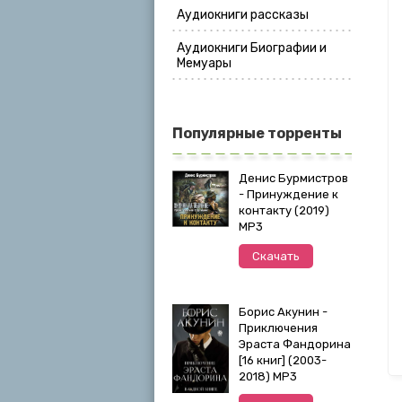
Аудиокниги рассказы
Аудиокниги Биографии и
Мемуары
Популярные торренты
Денис Бурмистров
- Принуждение к
контакту (2019)
MP3
Скачать
Борис Акунин -
Приключения
Эраста Фандорина
[16 книг] (2003-
2018) МР3