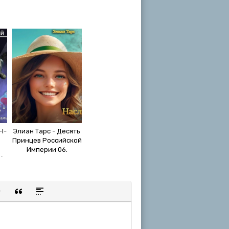
I-
Элиан Тарс - Десять
Принцев Российской
Империи 06.
)
Наследник et Paris
(2024) МР3
щенную ссылку
 смайлик
авка скрытого текста
Вставка цитаты
Вставка спойлера