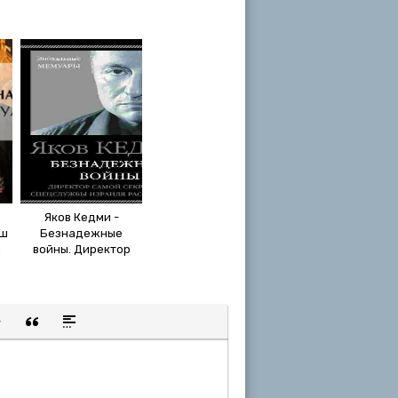
Яков Кедми -
рш
Безнадежные
я
войны. Директор
самой секретной
спецслужбы
Израиля
рассказывает (2018)
МР3
щенную ссылку
 смайлик
авка скрытого текста
Вставка цитаты
Вставка спойлера