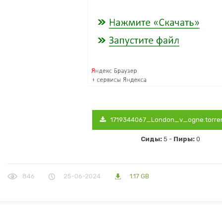
1719344067_London_v_ogne.torre
Сиды:
5 -
Пиры:
0
846
25-06-2024
1.17 GB