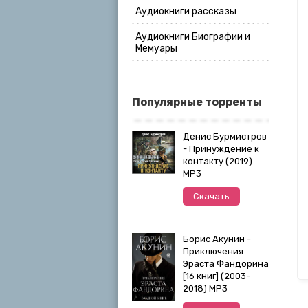
Аудиокниги рассказы
Аудиокниги Биографии и
Мемуары
Популярные торренты
Денис Бурмистров
- Принуждение к
контакту (2019)
MP3
Скачать
Борис Акунин -
Приключения
Эраста Фандорина
[16 книг] (2003-
2018) МР3