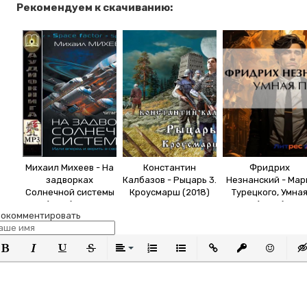
Рекомендуем к скачиванию:
Михаил Михеев - На
Константин
Фридрих
задворках
Калбазов - Рыцарь 3.
Незнанский - Ма
Солнечной системы
Кроусмарш (2018)
Турецкого, Умна
(2018) MP3
МР3
пуля (2023) МР3
окомментировать
олужирный
Курсив
Подчеркнутый
Зачеркнутый
Выравнивание
Нумерованный список
Маркированный список
Вставить ссылку
Вставить защи
Вставить
Вст