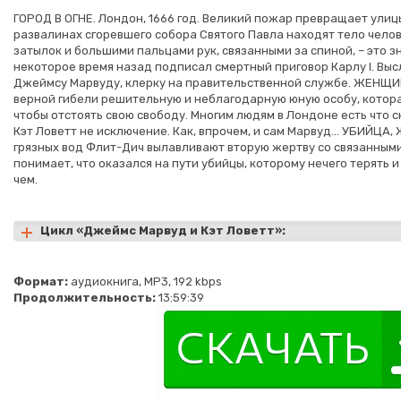
ГОРОД В ОГНЕ. Лондон, 1666 год. Великий пожар превращает улиц
развалинах сгоревшего собора Святого Павла находят тело чело
затылок и большими пальцами рук, связанными за спиной, – это зн
некоторое время назад подписал смертный приговор Карлу I. Вы
Джеймсу Марвуду, клерку на правительственной службе. ЖЕНЩИН
верной гибели решительную и неблагодарную юную особу, котора
чтобы отстоять свою свободу. Многим людям в Лондоне есть что с
Кэт Ловетт не исключение. Как, впрочем, и сам Марвуд… УБИЙЦА
грязных вод Флит-Дич вылавливают вторую жертву со связанным
понимает, что оказался на пути убийцы, которому нечего терять 
чем.
Цикл «Джеймс Марвуд и Кэт Ловетт»:
Формат:
аудиокнига, MP3, 192 kbps
Продолжительность:
13:59:39