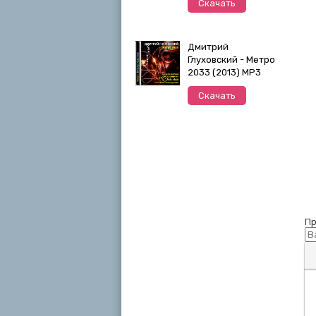
Скачать
Дмитрий
Глуховский - Метро
2033 (2013) MP3
Скачать
Пр
П