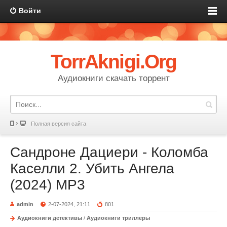
Войти
TorrAknigi.Org
Аудиокниги скачать торрент
Полная версия сайта
Сандроне Дациери - Коломба
Каселли 2. Убить Ангела
(2024) МР3
admin
2-07-2024, 21:11
801
Аудиокниги детективы
/
Аудиокниги триллеры