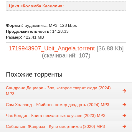
Цикл «Коломба Каселли»:
Формат:
аудиокнига, MP3, 128 kbps
Продолжительность:
14:28:33
Размер:
422.41 MB
1719943907_Ubit_Angela.torrent
[36.88 Kb]
(cкачиваний: 107)
Похожие торренты
Сандроне Дациери - Зло, которое творят люди (2024)
МР3
Сэм Холланд - Убийство номер двадцать (2024) MP3
Чак Вендиг - Книга несчастных случаев (2023) MP3
Себастьян Жапризо - Купе смертников (2020) MP3