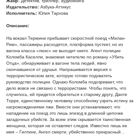
Жанр:
Детектив, триллер, аудиокнига
Издательство:
Азбука-Аттикус
Исполнитель:
Юлия Тархова
Описание:
На вокзал Термини прибывает скоростной поезд «Милан-
Рим», пассажиры расходятся, платформа пустеет, но из
вагона класса «люкс» не выходит никто. Агент полиции
Коломба Каселли, знакомая читателю по роману «Убить
Отца», обнаруживает в вагоне тела людей, явно
скончавшихся от удушья. Напрашивается версия о
террористическом акте, которую готово подхватить
руководство полиции. Однако Коломба подозревает, что
дело вовсе не связано с террористами. Чтобы понять, что
случилось, ей придется обратиться к старому другу, Данте
Торре, единственному человеку способному узреть истину за
нагромождениями лжи. Вместе они устанавливают, что
нападение на поезд это лишь эпизод в длинной цепочке
загадочных убийств. За всем этим скрывается таинственная
женщина, которая не оставляет следов. Известно лишь ее
имя – Гилтине, Ангел смерти, убийственно прекрасный…