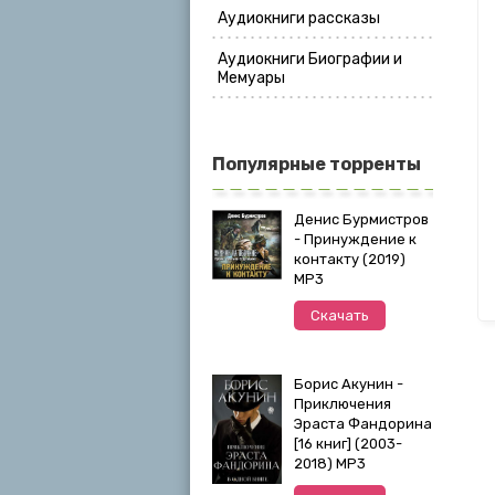
Аудиокниги рассказы
Аудиокниги Биографии и
Мемуары
Популярные торренты
Денис Бурмистров
- Принуждение к
контакту (2019)
MP3
Скачать
Борис Акунин -
Приключения
Эраста Фандорина
[16 книг] (2003-
2018) МР3