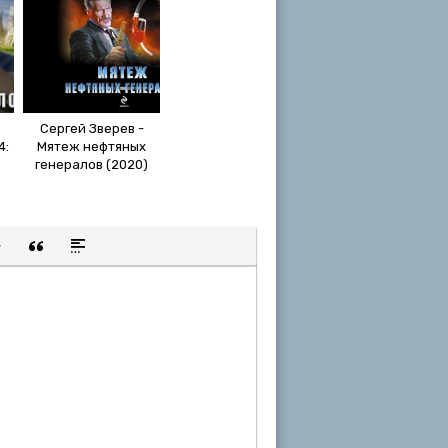
Сергей Зверев -
4:
Мятеж нефтяных
генералов (2020)
ан
MP3
)
щенную ссылку
 смайлик
авка скрытого текста
Вставка цитаты
Вставка спойлера