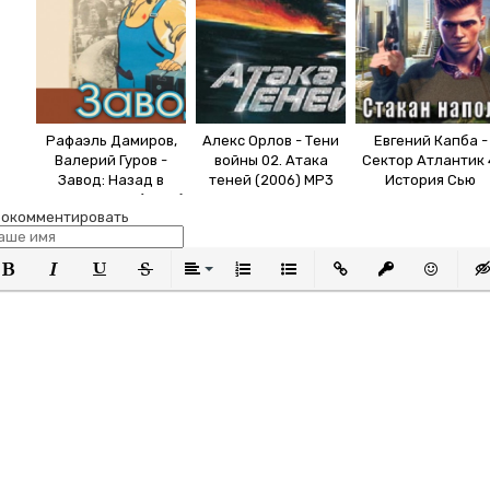
Рафаэль Дамиров,
Алекс Орлов - Тени
Евгений Капба -
Валерий Гуров -
войны 02. Атака
Сектор Атлантик 
Завод: Назад в
теней (2006) MP3
История Сью
СССР. Книга 4 (2025)
Виньярда 1, Стак
окомментировать
МР3
наполовину (2023
МР3
олужирный
Курсив
Подчеркнутый
Зачеркнутый
Выравнивание
Нумерованный список
Маркированный список
Вставить ссылку
Вставить защи
Вставить
Вст