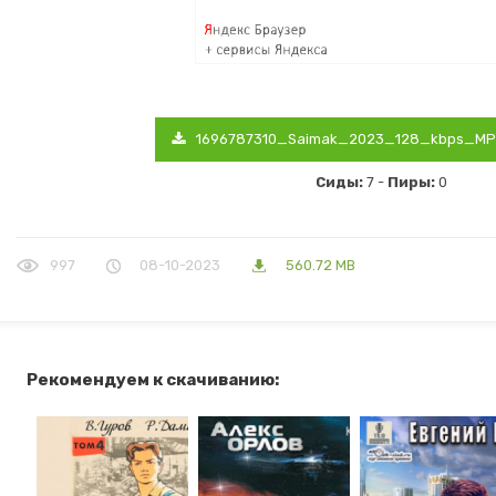
1696787310_Saimak_2023_128_kbps_MP3
Сиды:
7 -
Пиры:
0
997
08-10-2023
560.72 MB
Рекомендуем к скачиванию: