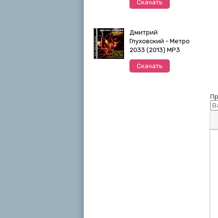
Скачать
Дмитрий
Глуховский - Метро
2033 (2013) MP3
Скачать
Пр
П