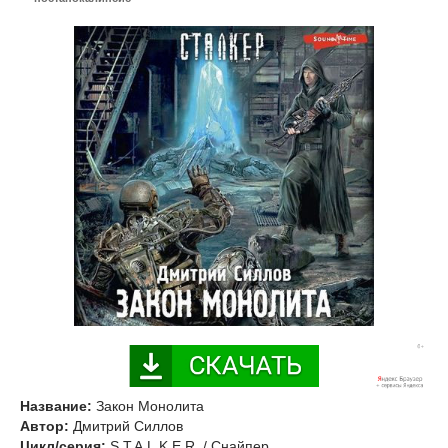
Название:
Закон Монолита
Автор:
Дмитрий Силлов
Цикл/серия:
S.T.A.L.K.E.R. / Снайпер