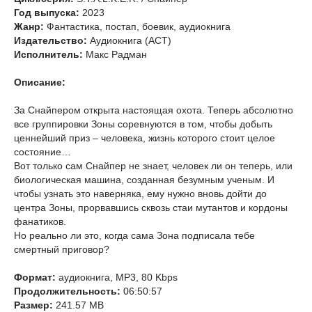
Год выпуска:
2023
Жанр:
Фантастика, постап, боевик, аудиокнига
Издательство:
Аудиокнига (АСТ)
Исполнитель:
Макс Радман
Описание:
За Снайпером открыта настоящая охота. Теперь абсолютно
все группировки Зоны соревнуются в том, чтобы добыть
ценнейший приз – человека, жизнь которого стоит целое
состояние…
Вот только сам Снайпер не знает, человек ли он теперь, или
биологическая машина, созданная безумным ученым. И
чтобы узнать это наверняка, ему нужно вновь дойти до
центра Зоны, прорвавшись сквозь стаи мутантов и кордоны
фанатиков.
Но реально ли это, когда сама Зона подписала тебе
смертный приговор?
Формат:
аудиокнига, MP3, 80 Kbps
Продолжительность:
06:50:57
Размер:
241.57 MB