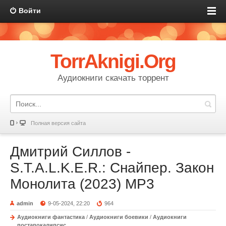
Войти
TorrAknigi.Org
Аудиокниги скачать торрент
Полная версия сайта
Дмитрий Силлов -
S.T.A.L.K.E.R.: Снайпер. Закон
Монолита (2023) МР3
admin
9-05-2024, 22:20
964
Аудиокниги фантастика
/
Аудиокниги боевики
/
Аудиокниги
постапокалипсис