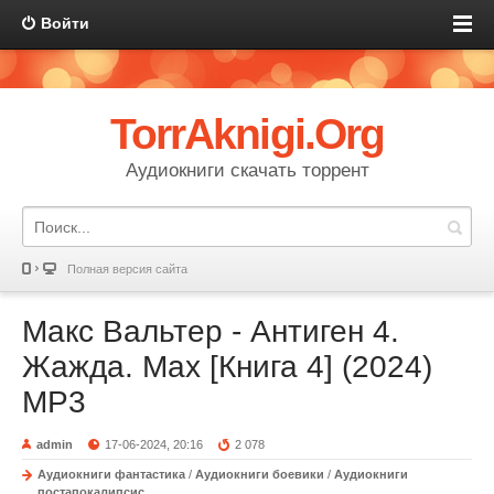
Войти
TorrAknigi.Org
Аудиокниги скачать торрент
Полная версия сайта
Макс Вальтер - Антиген 4.
Жажда. Max [Книга 4] (2024)
MP3
admin
17-06-2024, 20:16
2 078
Аудиокниги фантастика
/
Аудиокниги боевики
/
Аудиокниги
постапокалипсис