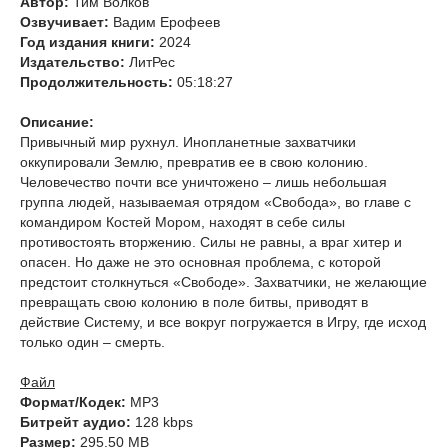
Автор:
Тим Волков
Озвучивает:
Вадим Ерофеев
Год издания книги:
2024
Издательство:
ЛитРес
Продолжительность:
05:18:27
Описание:
Привычный мир рухнул. Инопланетные захватчики
оккупировали Землю, превратив ее в свою колонию.
Человечество почти все уничтожено – лишь небольшая
группа людей, называемая отрядом «Свобода», во главе с
командиром Костей Мором, находят в себе силы
противостоять вторжению. Силы не равны, а враг хитер и
опасен. Но даже не это основная проблема, с которой
предстоит столкнуться «Свободе». Захватчики, не желающие
превращать свою колонию в поле битвы, приводят в
действие Систему, и все вокруг погружается в Игру, где исход
только один – смерть.
Файл
Формат/Кодек:
МР3
Битрейт аудио:
128 kbps
Размер:
295.50 MB