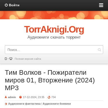
Войти
TorrAknigi.Org
Аудиокниги скачать торрент
Полная версия сайта
Тим Волков - Пожиратели
миров 01, Вторжение (2024)
МР3
admin
17-12-2024, 23:35
734
Аудиокниги фантастика
/
Аудиокниги боевики