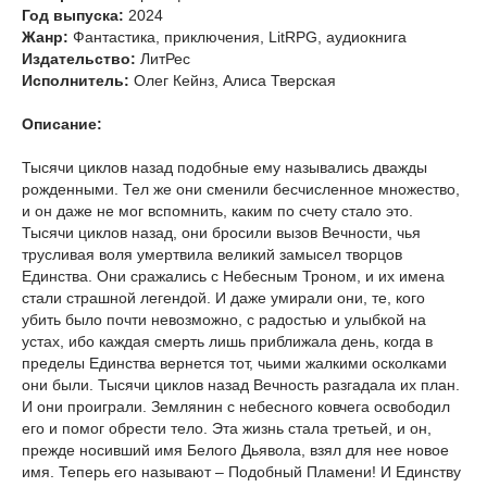
Год выпуска:
2024
Жанр:
Фантастика, приключения, LitRPG, аудиокнига
Издательство:
ЛитРес
Исполнитель:
Олег Кейнз, Алиса Тверская
Описание:
Тысячи циклов назад подобные ему назывались дважды
рожденными. Тел же они сменили бесчисленное множество,
и он даже не мог вспомнить, каким по счету стало это.
Тысячи циклов назад, они бросили вызов Вечности, чья
трусливая воля умертвила великий замысел творцов
Единства. Они сражались с Небесным Троном, и их имена
стали страшной легендой. И даже умирали они, те, кого
убить было почти невозможно, с радостью и улыбкой на
устах, ибо каждая смерть лишь приближала день, когда в
пределы Единства вернется тот, чьими жалкими осколками
они были. Тысячи циклов назад Вечность разгадала их план.
И они проиграли. Землянин с небесного ковчега освободил
его и помог обрести тело. Эта жизнь стала третьей, и он,
прежде носивший имя Белого Дьявола, взял для нее новое
имя. Теперь его называют – Подобный Пламени! И Единству