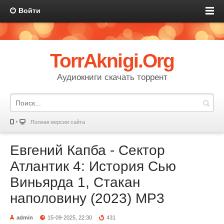
Войти
TorrAknigi.Org
Аудиокниги скачать торрент
Полная версия сайта
Евгений Капба - Сектор
Атлантик 4: История Сью
Виньярда 1, Стакан
наполовину (2023) МР3
admin
15-09-2025, 22:30
431