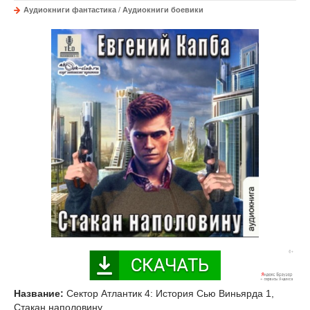
Аудиокниги фантастика
/
Аудиокниги боевики
Название:
Сектор Атлантик 4: История Сью Виньярда 1,
Стакан наполовину