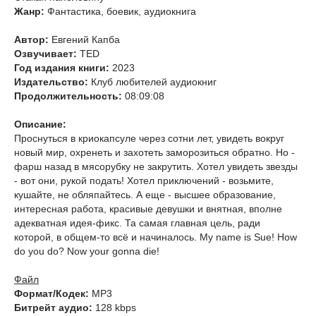
Жанр:
Фантастика, боевик, аудиокнига
Автор:
Евгений Капба
Озвучивает:
TED
Год издания книги:
2023
Издательство:
Клуб любителей аудиокниг
Продолжительность:
08:09:08
Описание:
Проснуться в криокапсуле через сотни лет, увидеть вокруг
новый мир, охренеть и захотеть заморозиться обратно. Но -
фарш назад в мясорубку не закрутить. Хотел увидеть звезды
- вот они, рукой подать! Хотел приключений - возьмите,
кушайте, не обляпайтесь. А еще - высшее образование,
интересная работа, красивые девушки и внятная, вполне
адекватная идея-фикс. Та самая главная цель, ради
которой, в общем-то всё и начиналось. My name is Sue! How
do you do? Now your gonna die!
Файл
Формат/Кодек:
МР3
Битрейт аудио:
128 kbps