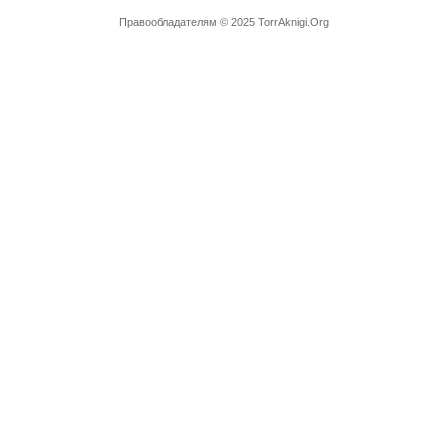
Правообладателям
© 2025 TorrAknigi.Org