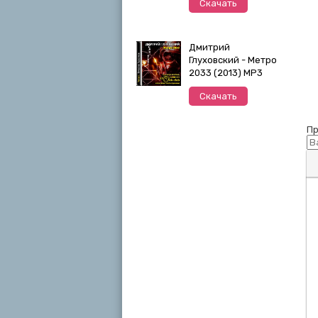
Скачать
Дмитрий
Глуховский - Метро
2033 (2013) MP3
Скачать
Пр
П