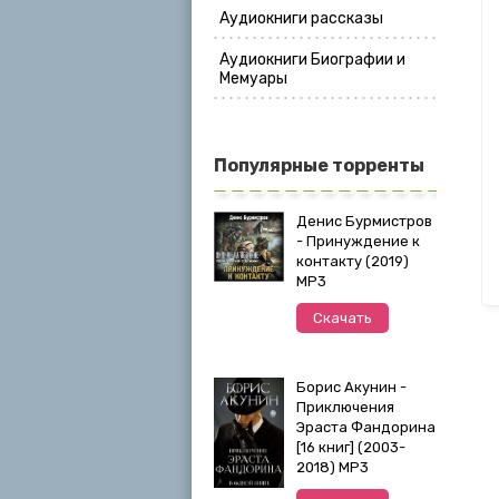
Аудиокниги рассказы
Аудиокниги Биографии и
Мемуары
Популярные торренты
Денис Бурмистров
- Принуждение к
контакту (2019)
MP3
Скачать
Борис Акунин -
Приключения
Эраста Фандорина
[16 книг] (2003-
2018) МР3