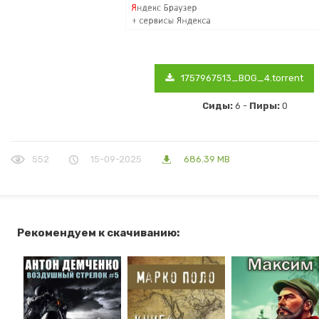
1757967513_BOG_4.torrent
Сиды:
6 -
Пиры:
0
552
15-09-2025
686.39 MB
Рекомендуем к скачиванию: