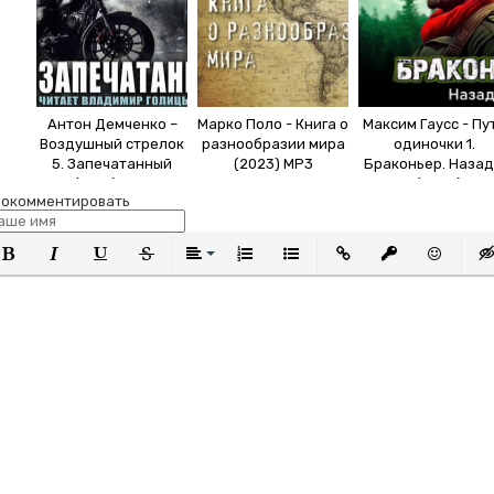
Антон Демченко –
Марко Поло - Книга о
Максим Гаусс - Пу
Воздушный стрелок
разнообразии мира
одиночки 1.
5. Запечатанный
(2023) MP3
Браконьер. Назад
(2019) MP3
СССР (2024) МР
окомментировать
олужирный
Курсив
Подчеркнутый
Зачеркнутый
Выравнивание
Нумерованный список
Маркированный список
Вставить ссылку
Вставить защи
Вставить
Вст