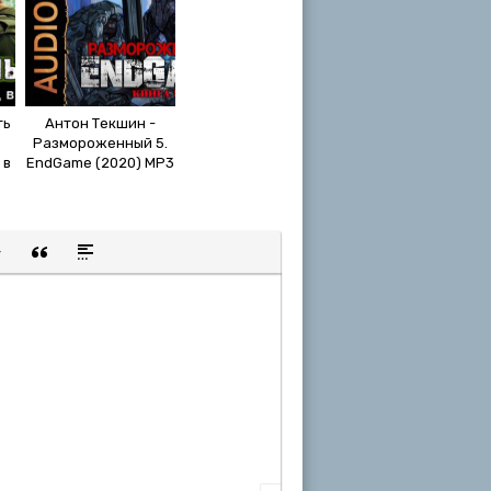
ть
Антон Текшин -
Размороженный 5.
 в
EndGame (2020) MP3
3
щенную ссылку
 смайлик
авка скрытого текста
Вставка цитаты
Вставка спойлера