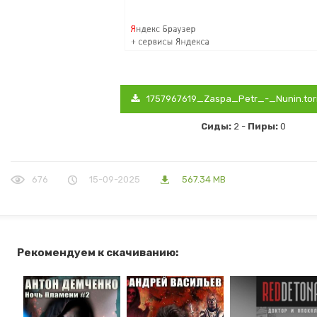
1757967619_Zaspa_Petr_-_Nunin.tor
Сиды:
2 -
Пиры:
0
676
15-09-2025
567.34 MB
Рекомендуем к скачиванию: