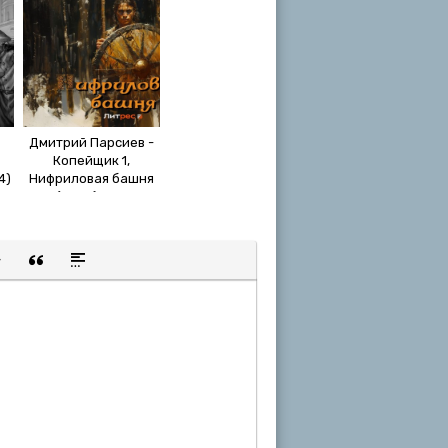
Дмитрий Парсиев -
Копейщик 1,
4)
Нифриловая башня
(2024) МР3
щенную ссылку
 смайлик
авка скрытого текста
Вставка цитаты
Вставка спойлера