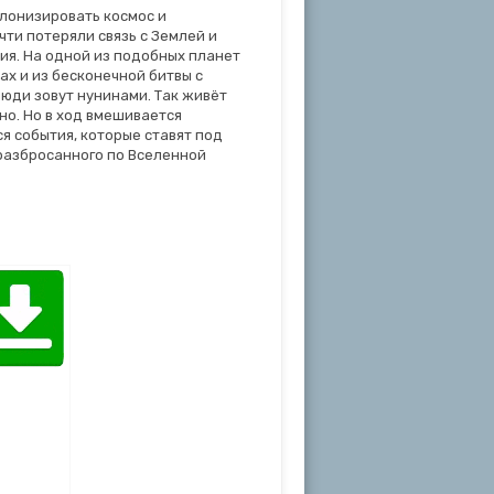
олонизировать космос и
ти потеряли связь с Землей и
ия. На одной из подобных планет
х и из бесконечной битвы с
люди зовут нунинами. Так живёт
но. Но в ход вмешивается
 события, которые ставят под
 разбросанного по Вселенной