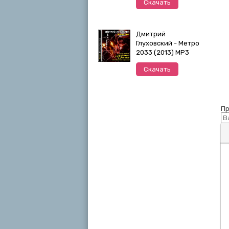
Скачать
Дмитрий
Глуховский - Метро
2033 (2013) MP3
Скачать
Пр
П