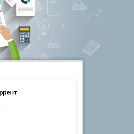
оррент