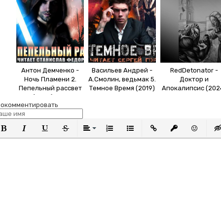
Антон Демченко -
Васильев Андрей -
RedDetonator -
Ночь Пламени 2.
А.Смолин, ведьмак 5.
Доктор и
Пепельный рассвет
Темное Время (2019)
Апокалипсис (202
(2020) MP3
МР3
МР3
окомментировать
олужирный
Курсив
Подчеркнутый
Зачеркнутый
Выравнивание
Нумерованный список
Маркированный список
Вставить ссылку
Вставить защи
Вставить
Вст