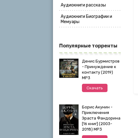
Аудиокниги рассказы
Аудиокниги Биографии и
Мемуары
Популярные торренты
Денис Бурмистров
- Принуждение к
контакту (2019)
MP3
Скачать
Борис Акунин -
Приключения
Эраста Фандорина
[16 книг] (2003-
2018) МР3