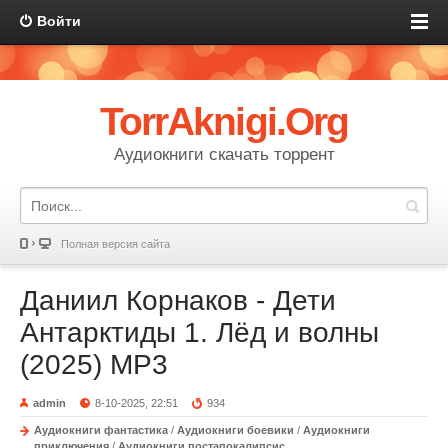
Войти
TorrAknigi.Org
Аудиокниги скачать торрент
Полная версия сайта
Даниил Корнаков - Дети
Антарктиды 1. Лёд и волны
(2025) MP3
admin
8-10-2025, 22:51
934
Аудиокниги фантастика
/
Аудиокниги боевики
/
Аудиокниги
приключения
/
Аудиокниги постапокалипсис