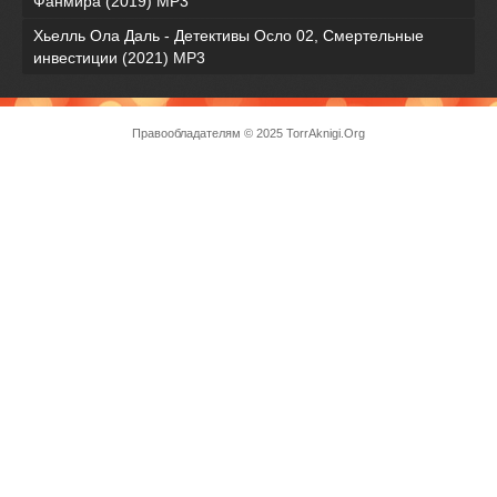
Фанмира (2019) MP3
Хьелль Ола Даль - Детективы Осло 02, Смертельные
инвестиции (2021) МР3
Правообладателям
© 2025 TorrAknigi.Org