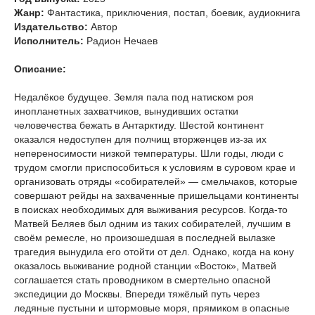
Жанр:
Фантастика, приключения, постап, боевик, аудиокнига
Издательство:
Автор
Исполнитель:
Радион Нечаев
Описание:
Недалёкое будущее. Земля пала под натиском роя
инопланетных захватчиков, вынудивших остатки
человечества бежать в Антарктиду. Шестой континент
оказался недоступен для полчищ вторженцев из-за их
непереносимости низкой температуры. Шли годы, люди с
трудом смогли приспособиться к условиям в суровом крае и
организовать отряды «собирателей» — смельчаков, которые
совершают рейды на захваченные пришельцами континенты
в поисках необходимых для выживания ресурсов. Когда-то
Матвей Беляев был одним из таких собирателей, лучшим в
своём ремесле, но произошедшая в последней вылазке
трагедия вынудила его отойти от дел. Однако, когда на кону
оказалось выживание родной станции «Восток», Матвей
соглашается стать проводником в смертельно опасной
экспедиции до Москвы. Впереди тяжёлый путь через
ледяные пустыни и штормовые моря, прямиком в опасные