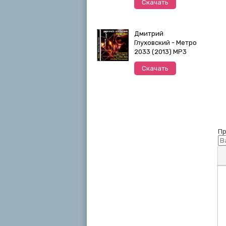
Скачать
Дмитрий
Глуховский - Метро
2033 (2013) MP3
Скачать
Пр
П