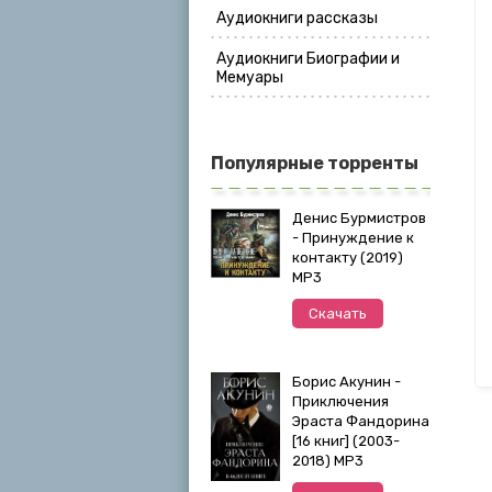
Аудиокниги рассказы
Аудиокниги Биографии и
Мемуары
Популярные торренты
Денис Бурмистров
- Принуждение к
контакту (2019)
MP3
Скачать
Борис Акунин -
Приключения
Эраста Фандорина
[16 книг] (2003-
2018) МР3