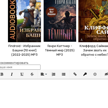
Findroid - Избранник
Генри Каттнер -
Клиффорд Саймак
Башни [10 книг]
Тёмный мир (2025)
Зачем звать их
(2022-2025) МР3
МР3
обратно с небес
(2023) MP3
окомментировать
олужирный
Курсив
Подчеркнутый
Зачеркнутый
Выравнивание
Нумерованный список
Маркированный список
Вставить ссылку
Вставить защи
Вставить
Вст