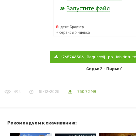
1765746506_Beguschij_po_labirintu.to
Сиды:
3 -
Пиры:
0
494
15-12-2025
750.72 MB
Рекомендуем к скачиванию: