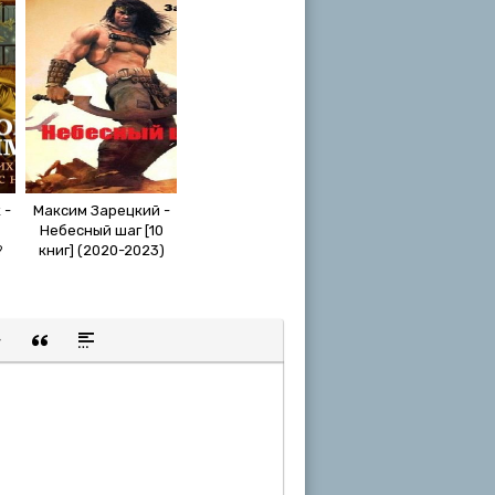
 -
Максим Зарецкий -
Небесный шаг [10
?
книг] (2020-2023)
МР3
щенную ссылку
 смайлик
авка скрытого текста
Вставка цитаты
Вставка спойлера