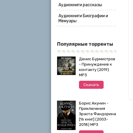
Аудиокниги рассказы
Аудиокниги Биографии и
Мемуары
Популярные торренты
Денис Бурмистров
- Принуждение к
контакту (2019)
MP3
Скачать
Борис Акунин -
Приключения
Эраста Фандорина
[16 книг] (2003-
2018) МР3