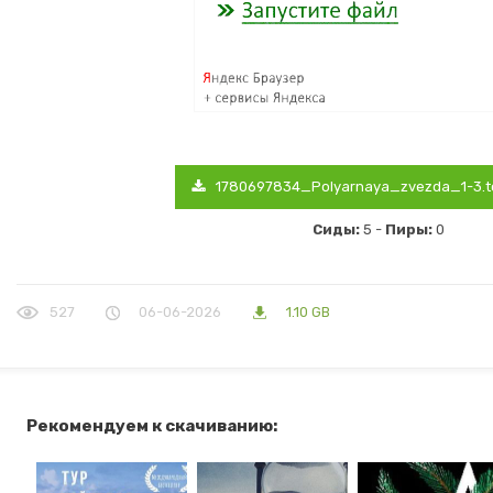
1780697834_Polyarnaya_zvezda_1-3.t
Сиды:
5 -
Пиры:
0
527
06-06-2026
1.10 GB
Рекомендуем к скачиванию: