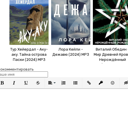
Тур Хейердал - Аку-
Лора Кейли -
Виталий Обедин 
аку. Тайна острова
Дежавю (2024) MP3
Мир Древней Кров
Пасхи (2024) MP3
Нерождённый
(Рождество
окомментировать
Слотера) (2020) М
олужирный
Курсив
Подчеркнутый
Зачеркнутый
Выравнивание
Нумерованный список
Маркированный список
Вставить ссылку
Вставить защи
Вставить
Вст