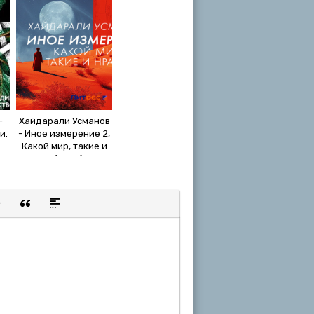
-
Хайдарали Усманов
и.
- Иное измерение 2,
Какой мир, такие и
нравы (2024) МР3
Р3
щенную ссылку
 смайлик
авка скрытого текста
Вставка цитаты
Вставка спойлера