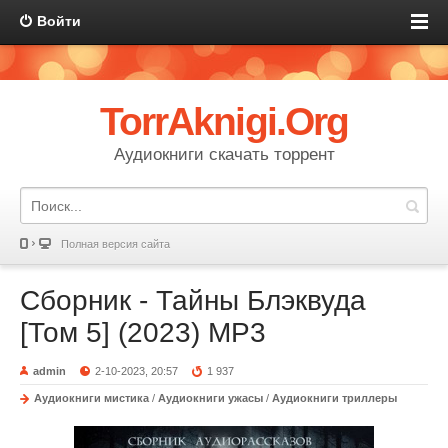
Войти
TorrAknigi.Org
Аудиокниги скачать торрент
Полная версия сайта
Сборник - Тайны Блэквуда
[Том 5] (2023) MP3
admin
2-10-2023, 20:57
1 937
Аудиокниги мистика
/
Аудиокниги ужасы
/
Аудиокниги триллеры