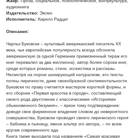
Жанр:
Проза, социальное, психологическое, контркультура,
аудиокнига
Издательство:
Эксмо
Исполнитель:
Кирилл Радциг
Описание:
Чарльз Буковски – культовый американский писатель XX
века, чья европейская популярность всегда обгоняла
американскую (в одной Германии прижизненный тираж его
книг перевалил за два миллиона), автор более сорока книг,
среди которых романы, стихи, эссеистика и рассказы.
Несмотря на порою шокирующий натурализм, его тексты
полны лиричности, даже своеобразной сентиментальности.
Буковски по праву считается мастером короткой формы, и
его сборник «Первая красотка в городе», составляющий
своего рода двухтомник с классическими «Историями
обыкновенного безумия», – яркое тому подтверждение:
доводя свое фирменное владение словом до невероятного
совершенства, Буковски проводит своего лирического героя
– бабника и пьяницу, явное альтер эго автора, – по всем
кругам современного ада.
Книга также выходила под названием «Самая красивая