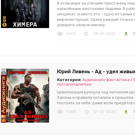
В этом мире за стенами пристанищ ли
населённые жестокими тварями. В рай
синдикат, и место это – одно из самых 
мерзком городе. Здесь каждый только и
доверять нельзя никому.
1 092
28-07-2025
Юрий Ливень - Ад - удел живых
Категория:
Аудиокниги фантастика
/
постапокалипсис
Цивилизация рухнула под натиском кр
Законы и правила остались в прошлом.
постоять за себя, даже если придётся с
1 088
07-07-2025