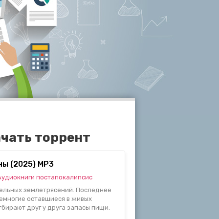
чать торрент
ны (2025) MP3
Аудиокниги постапокалипсис
ельных землетрясений. Последнее
Немногие оставшиеся в живых
тбирают друг у друга запасы пищи.