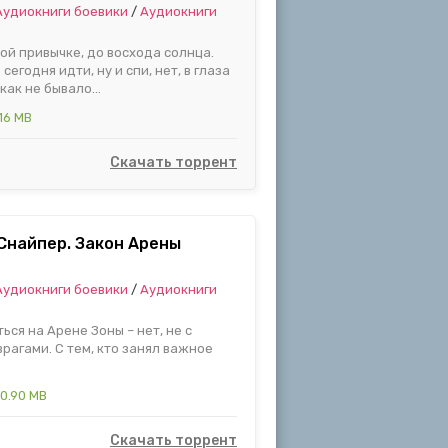
Аудиокниги боевики
/
Аудиокниги
ой привычке, до восхода солнца.
сегодня идти, ну и спи, нет, в глаза
как не бывало...
.16 MB
Скачать торрент
. Снайпер. Закон Арены
Аудиокниги боевики
/
Аудиокниги
ься на Арене Зоны – нет, не с
рагами. С тем, кто занял важное
0.90 MB
Скачать торрент