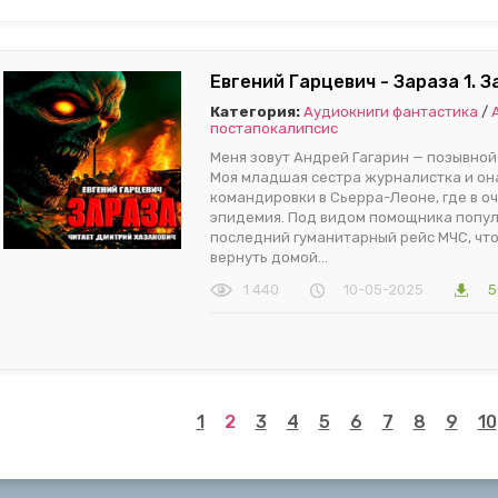
Евгений Гарцевич - Зараза 1. З
Категория:
Аудиокниги фантастика
/
постапокалипсис
Меня зовут Андрей Гагарин — позывной 
Моя младшая сестра журналистка и она
командировки в Сьерра-Леоне, где в о
эпидемия. Под видом помощника попул
последний гуманитарный рейс МЧС, что
вернуть домой...
1 440
10-05-2025
5
1
2
3
4
5
6
7
8
9
10