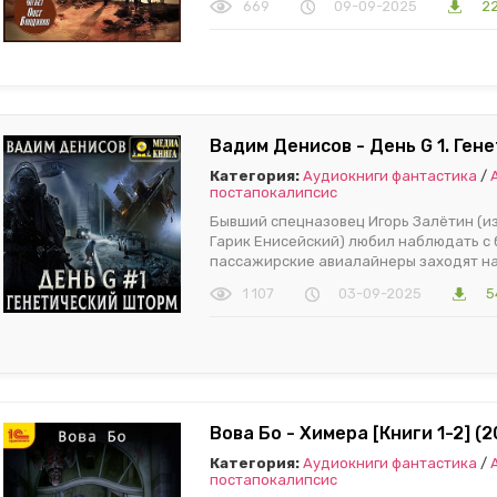
669
09-09-2025
2
Вадим Денисов - День G 1. Ген
Категория:
Аудиокниги фантастика
/
постапокалипсис
Бывший спецназовец Игорь Залётин (из
Гарик Енисейский) любил наблюдать с б
пассажирские авиалайнеры заходят на
1 107
03-09-2025
5
Вова Бо - Химера [Книги 1-2] (
Категория:
Аудиокниги фантастика
/
постапокалипсис