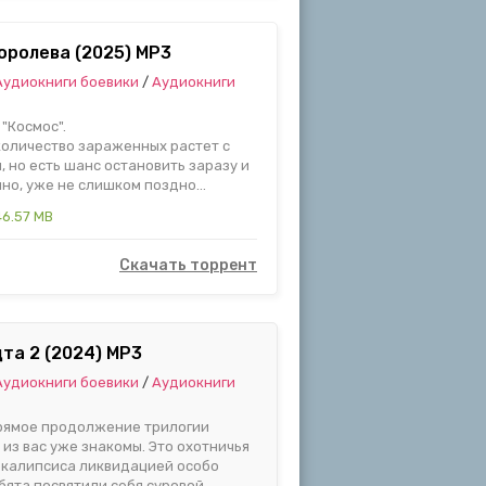
Королева (2025) MP3
Аудиокниги боевики
/
Аудиокниги
"Космос".
количество зараженных растет с
 но есть шанс остановить заразу и
но, уже не слишком поздно...
6.57 MB
Скачать торрент
та 2 (2024) MP3
Аудиокниги боевики
/
Аудиокниги
прямое продолжение трилогии
 из вас уже знакомы. Это охотничья
покалипсиса ликвидацией особо
бята посвятили себя суровой