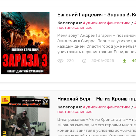
Евгений Гарцевич - Зараза 3. 
Категория:
Аудиокниги фантастика
/
постапокалипсис
Меня зовут Андрей Гагарин — позывной 
Эпидемия в Сьерра-Леоне не утихает, 
каждым днем. Спасти город уже нельзя,
уничтожить первоисточник. Если, конеч
920
30-06-2025
44
Николай Берг - Мы из Кронштад
Категория:
Аудиокниги фантастика
/
постапокалипсис
Цикл романов «Мы из Кронштадта» – 
«Ночная смена», и с его героями многие
команда, занятая в условиях зомби-а
опасных зомби-мутантов. Отважные ре