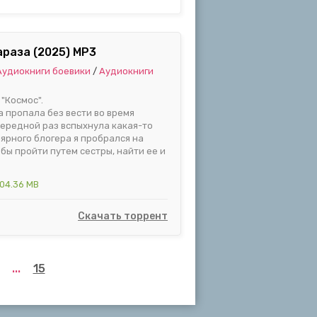
араза (2025) MP3
Аудиокниги боевики
/
Аудиокниги
"Космос".
 пропала без вести во время
чередной раз вспыхнула какая-то
ярного блогера я пробрался на
бы пройти путем сестры, найти ее и
04.36 MB
Скачать торрент
...
15