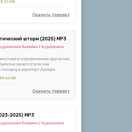
28.33 MB
Скачать торрент
етический шторм (2025) MP3
Аудиокниги боевики
/
Аудиокниги
вестный в определенных кругах как
алкона своего отеля, как
 посадку в аэропорт Адлера.
44.66 MB
Скачать торрент
2023-2025) МР3
Аудиокниги боевики
/
Аудиокниги