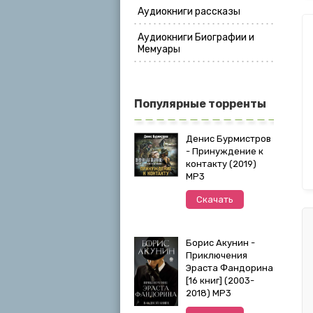
Аудиокниги рассказы
Аудиокниги Биографии и
Мемуары
Популярные торренты
Денис Бурмистров
- Принуждение к
контакту (2019)
MP3
Скачать
Борис Акунин -
Приключения
Эраста Фандорина
[16 книг] (2003-
2018) МР3