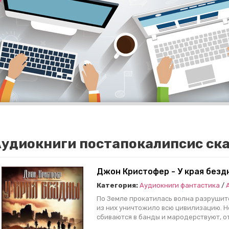
удиокниги постапокалипсис ска
Джон Кристофер - У края безд
Категория:
Аудиокниги фантастика
/
По Земле прокатилась волна разрушит
из них уничтожило всю цивилизацию. 
сбиваются в банды и мародерствуют, о