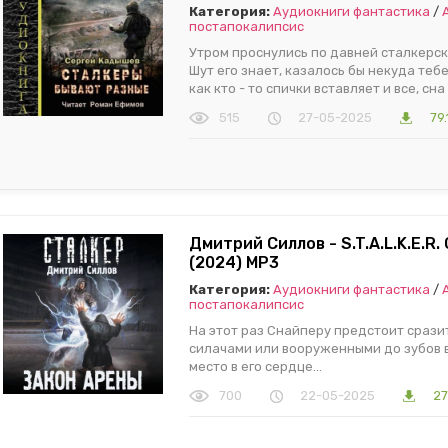
Категория:
Аудиокниги фантастика
/
постапокалипсис
Утром проснулись по давней сталкерск
Шут его знает, казалось бы некуда тебе 
как кто - то спички вставляет и все, сна 
515
27-05-2025
79
Дмитрий Силлов - S.T.A.L.K.E.R
(2024) МР3
Категория:
Аудиокниги фантастика
/
постапокалипсис
На этот раз Снайперу предстоит сразит
силачами или вооруженными до зубов в
место в его сердце…
700
22-05-2025
27