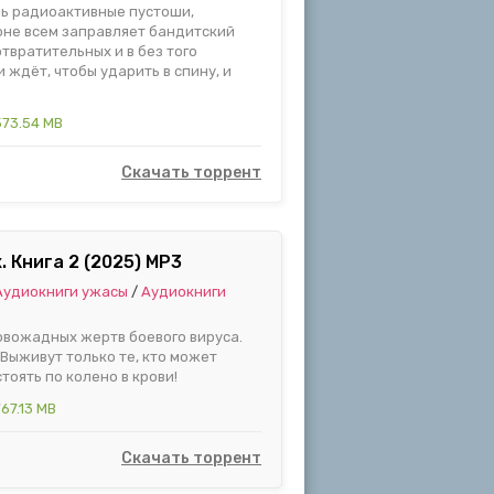
шь радиоактивные пустоши,
оне всем заправляет бандитский
отвратительных и в без того
 ждёт, чтобы ударить в спину, и
573.54 MB
Скачать торрент
. Книга 2 (2025) MP3
Аудиокниги ужасы
/
Аудиокниги
овожадных жертв боевого вируса.
 Выживут только те, кто может
тоять по колено в крови!
767.13 MB
Скачать торрент