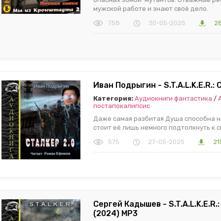
мужской работе и знают своё дело.
758
30-05-2025
2
Иван Подрыгин - S.T.A.L.K.E.R.:
Категория:
Аудиокниги фантастика
/
постапокалипсис
Даже самая разбитая Душа способна н
стоит её лишь немного подтолкнуть к 
575
27-05-2025
21
Сергей Кадышев - S.T.A.L.K.E.R
(2024) МР3