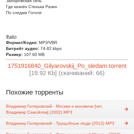
Запорожская сечь
Где казнён Стенька Разин
По следам Гоголя
Файл
Формат/Кодек:
MP3/VBR
Битрейт аудио:
74-82 kbps
Размер:
107.60 MB
1751916840_Gilyarovskij_Po_sledam.torrent
[19.92 Kb] (cкачиваний: 66)
Похожие торренты
Владимир Гиляровский - Москва и москвичи [чит.
Владимир Самойлов] (2002) MP3
Владимир Гиляровский - Трущобные люди (2013) MP3