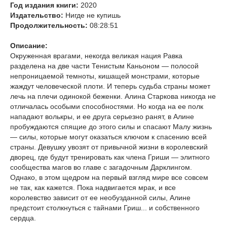
Год издания книги:
2020
Издательство:
Нигде не купишь
Продолжительность:
08:28:51
Описание:
Окруженная врагами, некогда великая нация Равка
разделена на две части Тенистым Каньоном — полосой
непроницаемой темноты, кишащей монстрами, которые
жаждут человеческой плоти. И теперь судьба страны может
лечь на плечи одинокой беженки. Алина Старкова никогда не
отличалась особыми способностями. Но когда на ее полк
нападают волькры, и ее друга серьезно ранят, в Алине
пробуждаются спящие до этого силы и спасают Малу жизнь
— силы, которые могут оказаться ключом к спасению всей
страны. Девушку увозят от привычной жизни в королевский
дворец, где будут тренировать как члена Гриши — элитного
сообщества магов во главе с загадочным Дарклингом.
Однако, в этом щедром на первый взгляд мире все совсем
не так, как кажется. Пока надвигается мрак, и все
королевство зависит от ее необузданной силы, Алине
предстоит столкнуться с тайнами Гриш... и собственного
сердца.