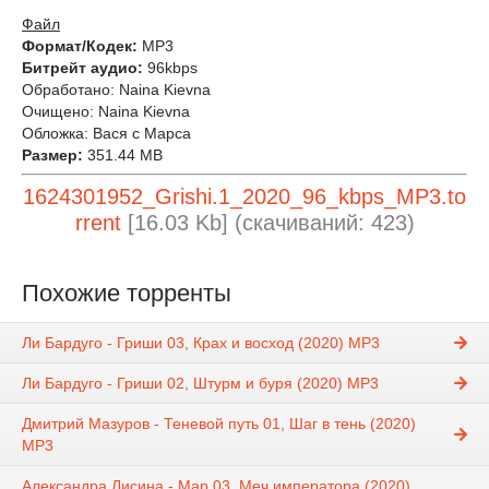
Файл
Формат/Кодек:
MP3
Битрейт аудио:
96kbps
Обработано: Naina Kievna
Очищено: Naina Kievna
Обложка: Вася с Марса
Размер:
351.44 MB
1624301952_Grishi.1_2020_96_kbps_MP3.to
rrent
[16.03 Kb] (cкачиваний: 423)
Похожие торренты
Ли Бардуго - Гриши 03, Крах и восход (2020) MP3
Ли Бардуго - Гриши 02, Штурм и буря (2020) MP3
Дмитрий Мазуров - Теневой путь 01, Шаг в тень (2020)
MP3
Александра Лисина - Мар 03, Меч императора (2020)