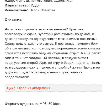
Жанр:
Фэнтези, приключения, аудиокнига
Издательство:
ИДДК
Исполнитель:
Нелли Новикова
Описание:
Что может случиться во время каникул? Практика
благополучно сдана, кураторы разъехались по домам, и
даже приставучих однокурсников можно смело посылать к
Саану, ведь отдых - это святое. К несчастью, темному богу
об этом неизвестно, поэтому его порождения всеми силами
стараются испортить бедным студентам отдых. А еще ребят
зачем-то ищет загадочный Вестник, в воздухе витает
предчувствие скорой бури, по округе бродит поднятая каким-
то мерзавцем нежить, так что о спокойной жизни Ниэль и ее
друзьям придется забыть, а значит, приключения
продолжаются!
Цикл «Трое из академии»:
Формат:
аудиокнига, MP3, 60 kbps