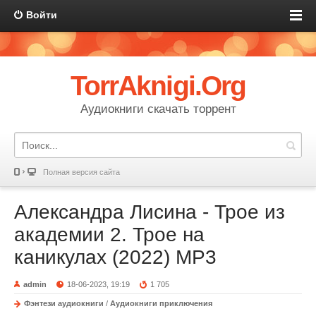
Войти
TorrAknigi.Org
Аудиокниги скачать торрент
Полная версия сайта
Александра Лисина - Трое из
академии 2. Трое на
каникулах (2022) MP3
admin
18-06-2023, 19:19
1 705
Фэнтези аудиокниги
/
Аудиокниги приключения