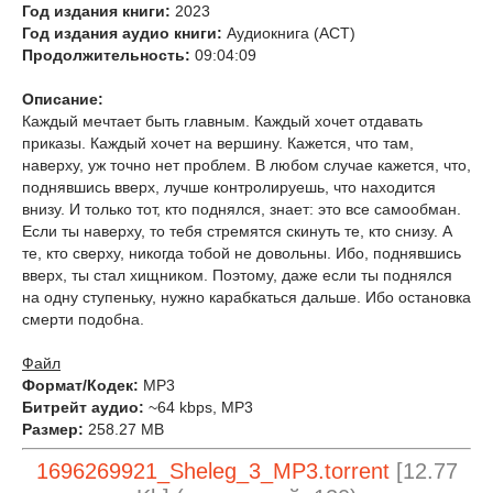
Год издания книги:
2023
Год издания аудио книги:
Аудиокнига (АСТ)
Продолжительность:
09:04:09
Описание:
Каждый мечтает быть главным. Каждый хочет отдавать
приказы. Каждый хочет на вершину. Кажется, что там,
наверху, уж точно нет проблем. В любом случае кажется, что,
поднявшись вверх, лучше контролируешь, что находится
внизу. И только тот, кто поднялся, знает: это все самообман.
Если ты наверху, то тебя стремятся скинуть те, кто снизу. А
те, кто сверху, никогда тобой не довольны. Ибо, поднявшись
вверх, ты стал хищником. Поэтому, даже если ты поднялся
на одну ступеньку, нужно карабкаться дальше. Ибо остановка
смерти подобна.
Файл
Формат/Кодек:
МР3
Битрейт аудио:
~64 kbps, MP3
Размер:
258.27 MB
1696269921_Sheleg_3_MP3.torrent
[12.77