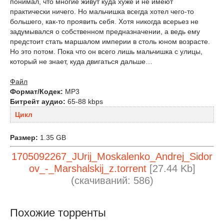
понимал, что многие живут куда хуже и не имеют
практически ничего. Но мальчишка всегда хотел чего-то
большего, как-то проявить себя. Хотя никогда всерьез не
задумывался о собственном предназначении, а ведь ему
предстоит стать маршалом империи в столь юном возрасте.
Но это потом. Пока что он всего лишь мальчишка с улицы,
который не знает, куда двигаться дальше…
Файл
Формат/Кодек:
МР3
Битрейт аудио:
65-88 kbps
Цикл
Размер:
1.35 GB
1705092267_JUrij_Moskalenko_Andrej_Sidor
ov_-_Marshalskij_z.torrent
[27.44 Kb]
(cкачиваний: 586)
Похожие торренты