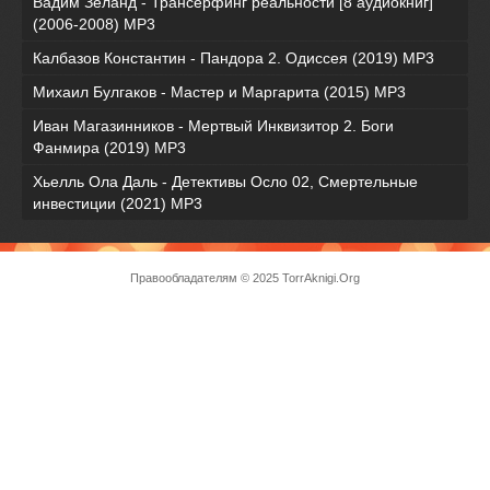
Вадим Зеланд - Трансерфинг реальности [8 аудиокниг]
(2006-2008) MP3
Калбазов Константин - Пандора 2. Одиссея (2019) MP3
Михаил Булгаков - Мастер и Маргарита (2015) MP3
Иван Магазинников - Мертвый Инквизитор 2. Боги
Фанмира (2019) MP3
Хьелль Ола Даль - Детективы Осло 02, Смертельные
инвестиции (2021) МР3
Правообладателям
© 2025 TorrAknigi.Org