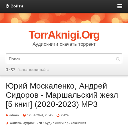
Войти
TorrAknigi.Org
Аудиокниги скачать торрент
Полная версия сайта
Юрий Москаленко, Андрей
Сидоров - Маршальский жезл
[5 книг] (2020-2023) МР3
admin
12-01-2024, 23:45
2 424
Фэнтези аудиокниги
/
Аудиокниги приключения