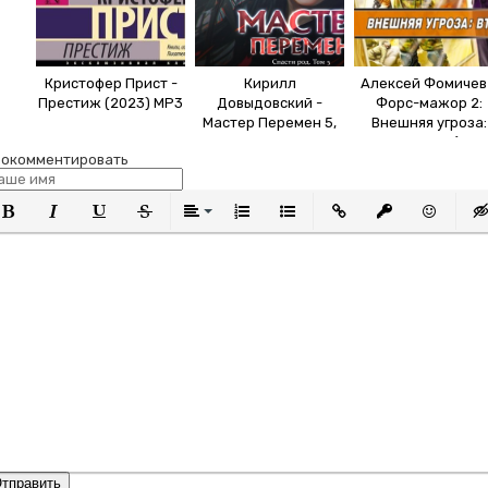
Кристофер Прист -
Кирилл
Алексей Фомичев
Престиж (2023) MP3
Довыдовский -
Форс-мажор 2:
Мастер Перемен 5,
Внешняя угроза:
Спасти Род. Том 5
Второй шанс (200
окомментировать
(2025) МР3
МР3
олужирный
Курсив
Подчеркнутый
Зачеркнутый
Выравнивание
Нумерованный список
Маркированный список
Вставить ссылку
Вставить защи
Вставить
Вст
тправить