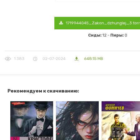
1719944045_Zakon_dzhunglej_3.torr
Сиды:
12 -
Пиры:
0
1 383
02-07-2024
648.15 MB
Рекомендуем к скачиванию: