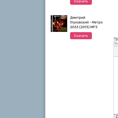
Скачать
Дмитрий
Глуховский - Метро
2033 (2013) MP3
Скачать
Пр
П
О