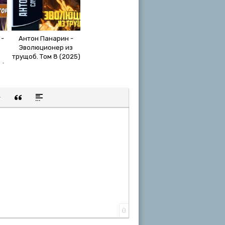
 -
Антон Панарин -
Эволюционер из
трущоб. Том 8 (2025)
9)
МР3
щенную ссылку
 смайлик
авка скрытого текста
Вставка цитаты
Вставка спойлера
0