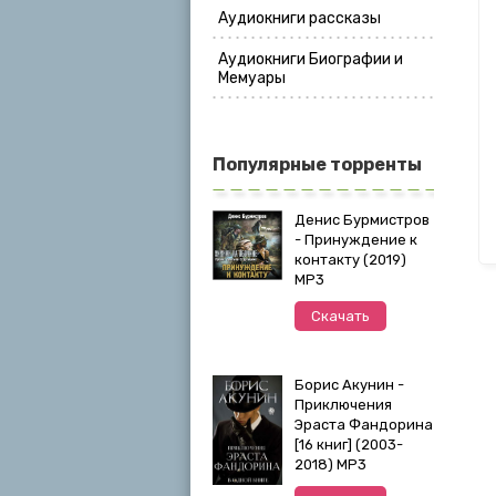
Аудиокниги рассказы
Аудиокниги Биографии и
Мемуары
Популярные торренты
Денис Бурмистров
- Принуждение к
контакту (2019)
MP3
Скачать
Борис Акунин -
Приключения
Эраста Фандорина
[16 книг] (2003-
2018) МР3