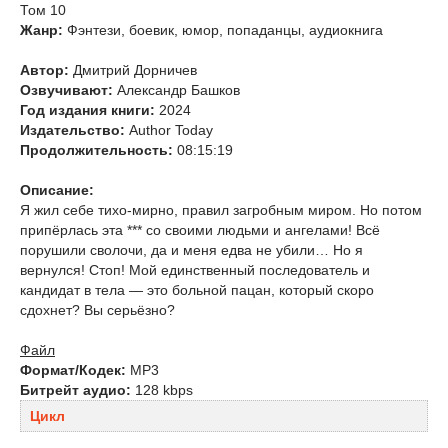
Том 10
Жанр:
Фэнтези, боевик, юмор, попаданцы, аудиокнига
Автор:
Дмитрий Дорничев
Озвучивают:
Александр Башков
Год издания книги:
2024
Издательство:
Author Today
Продолжительность:
08:15:19
Описание:
Я жил себе тихо-мирно, правил загробным миром. Но потом
припёрлась эта *** со своими людьми и ангелами! Всё
порушили сволочи, да и меня едва не убили… Но я
вернулся! Стоп! Мой единственный последователь и
кандидат в тела — это больной пацан, который скоро
сдохнет? Вы серьёзно?
Файл
Формат/Кодек:
МР3
Битрейт аудио:
128 kbps
Цикл