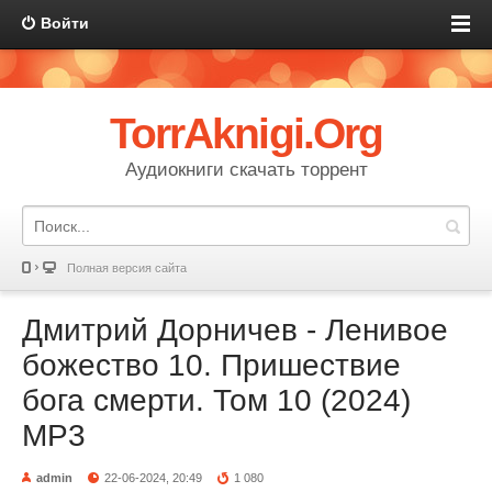
Войти
TorrAknigi.Org
Аудиокниги скачать торрент
Полная версия сайта
Дмитрий Дорничев - Ленивое
божество 10. Пришествие
бога смерти. Том 10 (2024)
МР3
admin
22-06-2024, 20:49
1 080