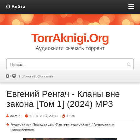
Войти
TorrAknigi.Org
Аудиокниги скачать торрент
Полная версия сайта
Евгений Ренгач - Кланы вне
закона [Том 1] (2024) MP3
admin
18-07-2024, 23:03
1 336
Аудиокниги Попаданцы
/
Фэнтези аудиокниги
/
Аудиокниги
приключения