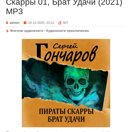
Скарры 01, Брат Удачи (2021)
МР3
admin
14-12-2025, 23:12
407
Фэнтези аудиокниги
/
Аудиокниги приключения