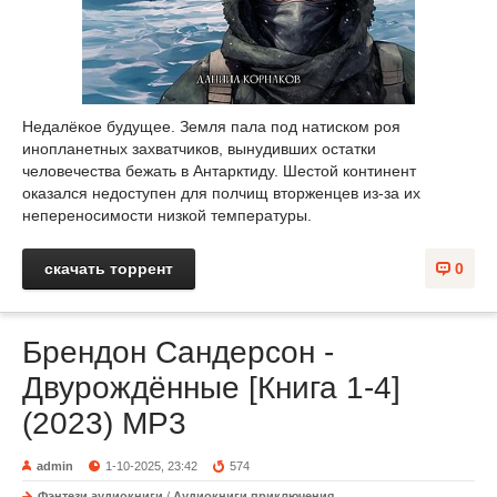
Недалёкое будущее. Земля пала под натиском роя
инопланетных захватчиков, вынудивших остатки
человечества бежать в Антарктиду. Шестой континент
оказался недоступен для полчищ вторженцев из-за их
непереносимости низкой температуры.
скачать торрент
0
Брендон Сандерсон -
Двурождённые [Книга 1-4]
(2023) MP3
admin
1-10-2025, 23:42
574
Фэнтези аудиокниги
/
Аудиокниги приключения