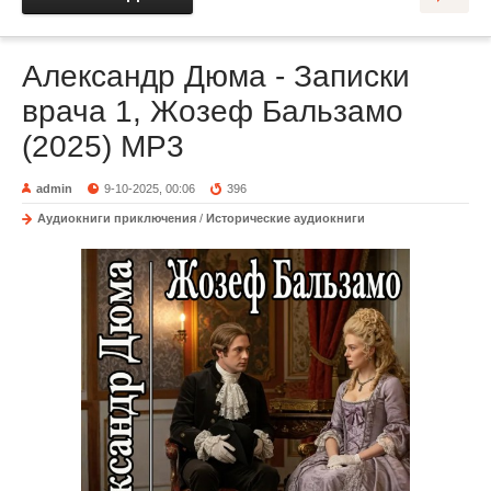
Александр Дюма - Записки
врача 1, Жозеф Бальзамо
(2025) МР3
admin
9-10-2025, 00:06
396
Аудиокниги приключения
/
Исторические аудиокниги