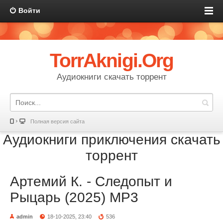
Войти
TorrAknigi.Org
Аудиокниги скачать торрент
Полная версия сайта
Аудиокниги приключения скачать
торрент
Артемий К. - Следопыт и
Рыцарь (2025) МР3
admin
18-10-2025, 23:40
536